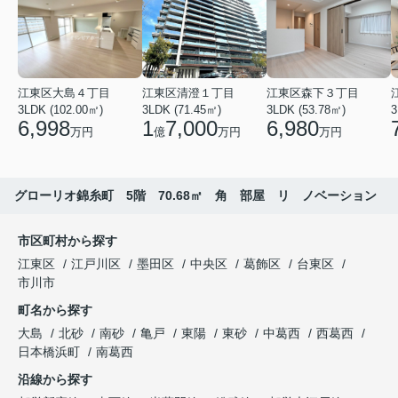
江東区大島４丁目
江東区清澄１丁目
江東区森下３丁目
3LDK (102.00㎡)
3LDK (71.45㎡)
3LDK (53.78㎡)
3
6,998
1
7,000
6,980
万円
億
万円
万円
グローリオ錦糸町 5階 70.68㎡ 角 部屋 リ ノベーション
市区町村から探す
江東区
江戸川区
墨田区
中央区
葛飾区
台東区
市川市
町名から探す
大島
北砂
南砂
亀戸
東陽
東砂
中葛西
西葛西
日本橋浜町
南葛西
沿線から探す