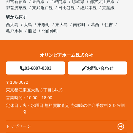
都営新宿線
東西線
半蔵門線
総武線
都営大江戸線
都営浅草線
東武亀戸線
日比谷線
総武本線
京葉線
駅から探す
西大島
大島
東陽町
東大島
南砂町
葛西
住吉
亀戸水神
船堀
門前仲町
オリンピアホーム株式会社
03-6807-0303
お問い合わせ
〒136-0072
東京都江東区大島３丁目14-15
営業時間：
10:00～18:00
定休日：
火・水曜日 無料買取査定 売却時の仲介手数料２０％割
引
トップページ