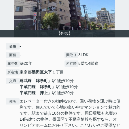
【外観】
-
価格
-
3LDK
面積
間取り
築20年
5階/14階建
築年数
所在階
東京都
墨田区
太平
１丁目
所在地
総武線
「
錦糸町
」駅 徒歩10分
交通
半蔵門線
「
錦糸町
」駅 徒歩10分
半蔵門線
「
押上
」駅 徒歩20分
エレベーター付きの物件なので、重い荷物を運ぶ時に便
備考
利です。住んでいて心地の良い中古マンションで魅力的
です。駅まで徒歩10分の物件です。周辺環境も充実の
14階建ての物件。墨田区で不動産情報を探すなら、オ
リンピアホームにお任せ下さい。こだわりやご要望など