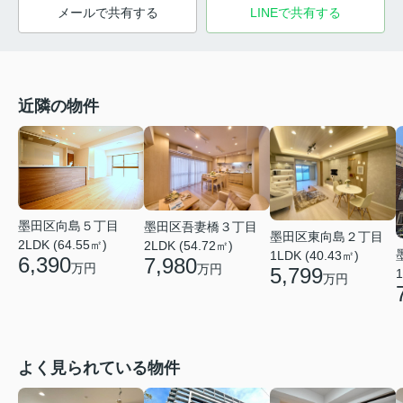
メールで共有する
LINEで共有する
近隣の物件
墨田区向島５丁目
墨田区吾妻橋３丁目
墨田区東向島２丁目
2LDK (64.55㎡)
2LDK (54.72㎡)
1LDK (40.43㎡)
6,390
7,980
万円
万円
5,799
1
万円
よく見られている物件