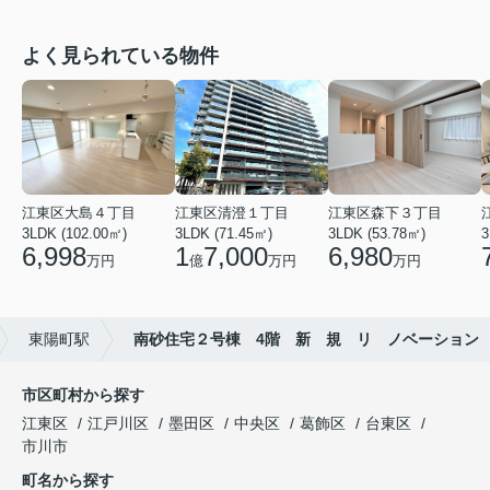
よく見られている物件
江東区大島４丁目
江東区清澄１丁目
江東区森下３丁目
3LDK (102.00㎡)
3LDK (71.45㎡)
3LDK (53.78㎡)
3
6,998
1
7,000
6,980
万円
億
万円
万円
東陽町駅
南砂住宅２号棟 4階 新 規 リ ノベーション
市区町村から探す
江東区
江戸川区
墨田区
中央区
葛飾区
台東区
市川市
町名から探す