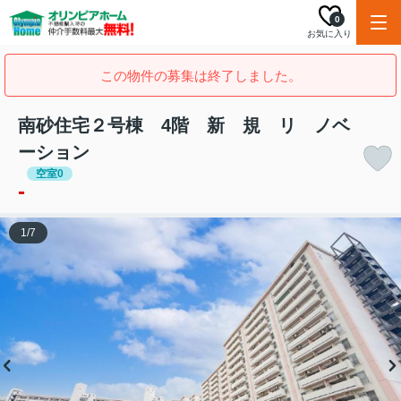
0
お気に入り
この物件の募集は終了しました。
南砂住宅２号棟 4階 新 規 リ ノベ
ーション
空室0
-
1
/
7