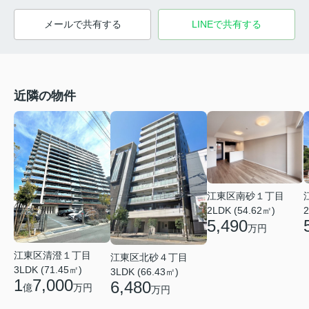
メールで共有する
LINEで共有する
近隣の物件
江東区南砂１丁目
2LDK (54.62㎡)
2
5,490
万円
江東区清澄１丁目
江東区北砂４丁目
3LDK (71.45㎡)
3LDK (66.43㎡)
1
7,000
6,480
億
万円
万円