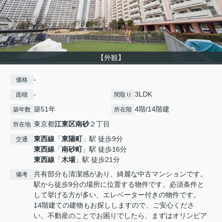
【外観】
-
価格
-
3LDK
面積
間取り
築51年
4階/14階建
築年数
所在階
東京都
江東区
南砂
２丁目
所在地
東西線
「
東陽町
」駅 徒歩9分
交通
東西線
「
南砂町
」駅 徒歩16分
東西線
「
木場
」駅 徒歩21分
共有部分も清潔感があり、綺麗な中古マンションです。
備考
駅から徒歩9分の場所に位置する物件です。必須条件と
して挙げる方が多い、エレベーター付きの物件です。
14階建ての建物もお探ししますので、ご安心くださ
い。不動産のことでお困りでしたら、まずはオリンピア