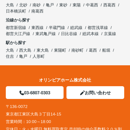
大島
北砂
南砂
亀戸
東砂
東陽
中葛西
西葛西
日本橋浜町
南葛西
沿線から探す
都営新宿線
東西線
半蔵門線
総武線
都営浅草線
都営大江戸線
東武亀戸線
日比谷線
総武本線
京葉線
駅から探す
大島
西大島
東大島
東陽町
南砂町
葛西
船堀
住吉
亀戸
人形町
オリンピアホーム株式会社
03-6807-0303
お問い合わせ
〒136-0072
東京都江東区大島３丁目14-15
営業時間：
10:00～18:00
定休日：
火・水曜日 無料買取査定 売却時の仲介手数料２０％割