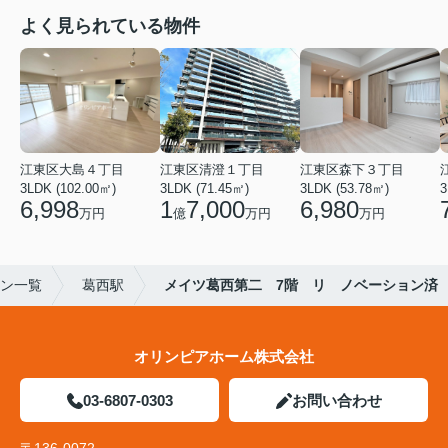
よく見られている物件
江東区大島４丁目
江東区清澄１丁目
江東区森下３丁目
3LDK (102.00㎡)
3LDK (71.45㎡)
3LDK (53.78㎡)
3
6,998
1
7,000
6,980
万円
億
万円
万円
ン一覧
葛西駅
メイツ葛西第二 7階 リ ノベーション済
オリンピアホーム株式会社
03-6807-0303
お問い合わせ
〒136-0072