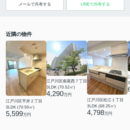
メールで共有する
LINEで共有する
近隣の物件
江戸川区南葛西７丁目
3
3LDK (70.52㎡)
4,290
万円
江戸川区松江１丁目
江戸川区平井２丁目
3LDK (68.25㎡)
3LDK (70.50㎡)
4,798
5,599
万円
万円