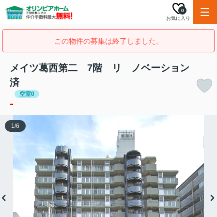
0
お気に入り
この物件の募集は終了しました。
メイツ葛西第二 7階 リ ノベーション
済
空室0
-
1
/
6