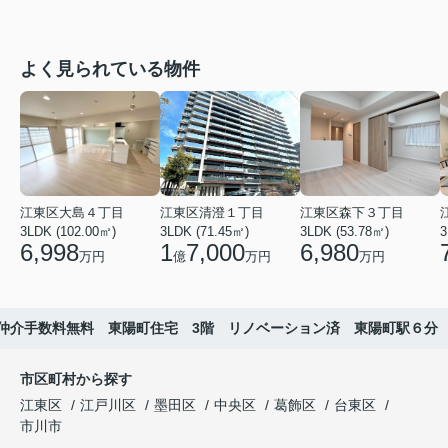
よく見られている物件
江東区大島４丁目
江東区清澄１丁目
江東区森下３丁目
3LDK (102.00㎡)
3LDK (71.45㎡)
3LDK (53.78㎡)
3
6,998
1
7,000
6,980
万円
億
万円
万円
仲介手数料無料 東陽町住宅 3階 リノベーション済 東陽町駅６分
市区町村から探す
江東区
江戸川区
墨田区
中央区
葛飾区
台東区
市川市