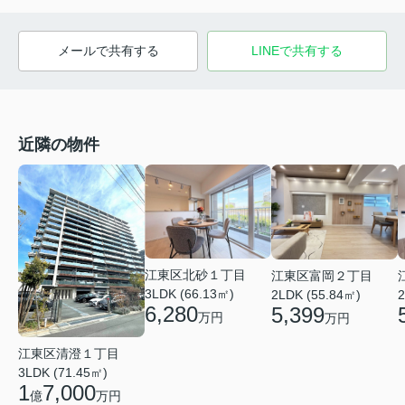
メールで共有する
LINEで共有する
近隣の物件
江東区北砂１丁目
江東区富岡２丁目
3LDK (66.13㎡)
2LDK (55.84㎡)
2
6,280
5,399
万円
万円
江東区清澄１丁目
3LDK (71.45㎡)
1
7,000
億
万円