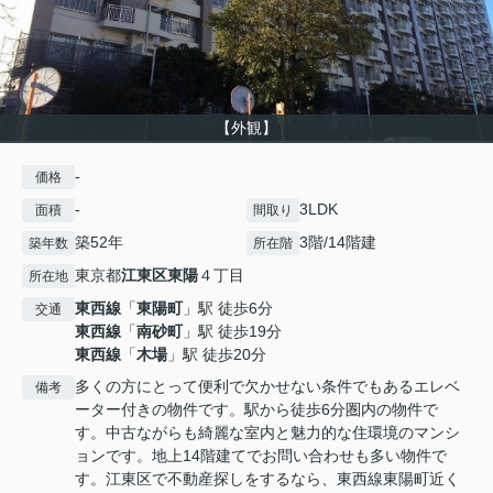
【外観】
-
価格
-
3LDK
面積
間取り
築52年
3階/14階建
築年数
所在階
東京都
江東区
東陽
４丁目
所在地
東西線
「
東陽町
」駅 徒歩6分
交通
東西線
「
南砂町
」駅 徒歩19分
東西線
「
木場
」駅 徒歩20分
多くの方にとって便利で欠かせない条件でもあるエレベ
備考
ーター付きの物件です。駅から徒歩6分圏内の物件で
す。中古ながらも綺麗な室内と魅力的な住環境のマンシ
ョンです。地上14階建てでお問い合わせも多い物件で
す。江東区で不動産探しをするなら、東西線東陽町近く