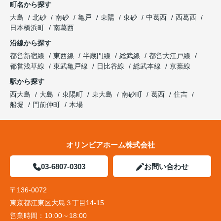
町名から探す
大島
北砂
南砂
亀戸
東陽
東砂
中葛西
西葛西
日本橋浜町
南葛西
沿線から探す
都営新宿線
東西線
半蔵門線
総武線
都営大江戸線
都営浅草線
東武亀戸線
日比谷線
総武本線
京葉線
駅から探す
西大島
大島
東陽町
東大島
南砂町
葛西
住吉
船堀
門前仲町
木場
オリンピアホーム株式会社
03-6807-0303
お問い合わせ
〒136-0072
東京都江東区大島３丁目14-15
営業時間：
10:00～18:00