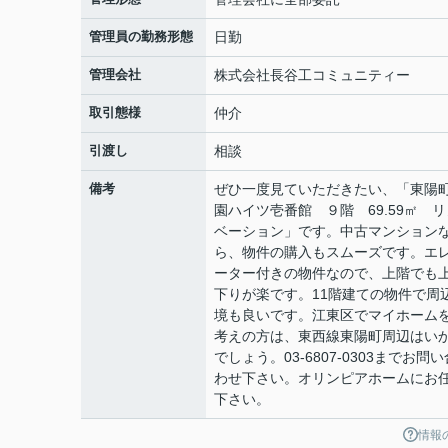
管理員の勤務形態
日勤
管理会社
株式会社長谷工コミュニティー
取引態様
仲介
引渡し
相談
備考
ぜひ一度見ていただきたい、「東陽
園ハイツ壱番館 ９階 69.59㎡ リ
ベーション」です。中古マンション
ら、物件の購入もスムーズです。エ
ーター付きの物件なので、上階でも
下りが楽です。11階建ての物件で周
境も良いです。江東区でマイホーム
考えの方は、東西線東陽町周辺はい
でしょう。03-6807-0303までお問い
わせ下さい。オリンピアホームにお
下さい。
情報