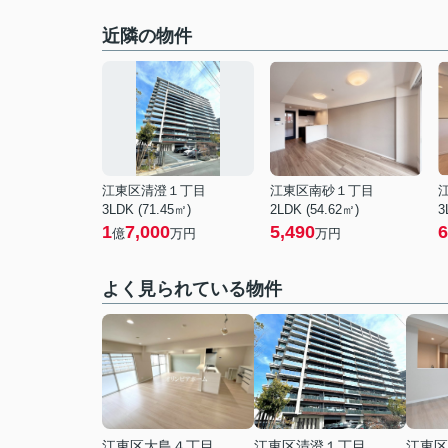
近隣の物件
江東区清澄１丁目
江東区南砂１丁目
3LDK (71.45㎡)
2LDK (54.62㎡)
3
1
7,000
5,490
6
億
万円
万円
よく見られている物件
江東区大島４丁目
江東区清澄１丁目
江東区