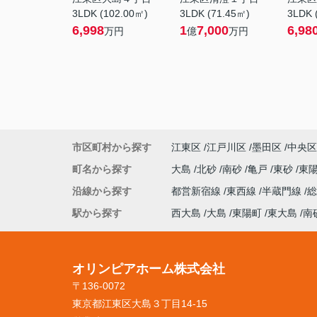
3LDK (102.00㎡)
3LDK (71.45㎡)
3LDK 
6,998
1
7,000
6,98
万円
億
万円
市区町村から探す
江東区
江戸川区
墨田区
中央区
町名から探す
大島
北砂
南砂
亀戸
東砂
東
沿線から探す
都営新宿線
東西線
半蔵門線
駅から探す
西大島
大島
東陽町
東大島
南
オリンピアホーム株式会社
〒136-0072
東京都江東区大島３丁目14-15