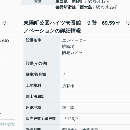
東西線
「
南砂町
」駅 徒歩17分
交通
都営新宿線
「
西大島
」駅 徒歩25分
㎡ リ
東陽町公園ハイツ壱番館 ９階 69.59㎡
ノベーションの詳細情報
.59
設備条件
エレベーター
駐輪場
防犯カメラ
設備(その他)
-
駐車場/月額
-/-
土地権利
所有権
国土法届出
-
用途地域
準工業
分
販売戸数 / 総戸数
- / 126戸
情報の見方
管理形態
管理会社に全部委託