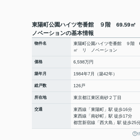
東陽町公園ハイツ壱番館 ９階 69.59
ノベーションの基本情報
物件名
東陽町公園ハイツ壱番館 ９階 69
㎡ リ ノベーション
価格
6,598万円
築年月
1984年7月（築42年）
総戸数
126戸
所在地
東京都
江東区
南砂
２丁目
交通
東西線
「
東陽町
」駅 徒歩16分
東西線
「
南砂町
」駅 徒歩17分
都営新宿線
「
西大島
」駅 徒歩25