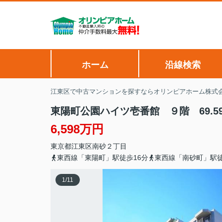
ホーム
沿線検索
江東区で中古マンションを探すならオリンピアホーム株式
東陽町公園ハイツ壱番館 ９階 69.
6,598万円
東京都
江東区
南砂
２丁目
東西線「東陽町」駅徒歩16分
東西線「南砂町」駅徒
1
/
11