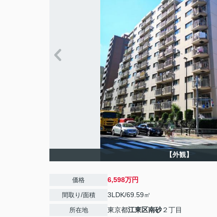
【外観】
6,598万円
価格
3LDK/69.59㎡
間取り/面積
東京都
江東区
南砂
２丁目
所在地