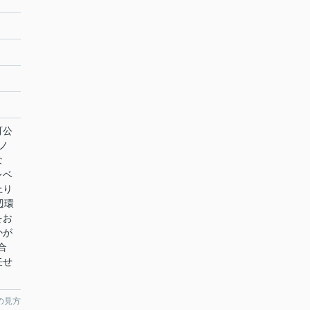
町公
ノ
な
レベ
上り
辺環
をお
かが
合
任せ
の見方