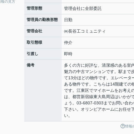
情報の見方
管理形態
管理会社に全部委託
管理員の勤務形態
日勤
管理会社
㈱長谷工コミュニティ
取引態様
仲介
引渡し
即時
備考
多くの方に好評な、清潔感のある室
魅力の中古マンションです。駅まで
て13分ほどの物件です。エレベータ
ある物件です。こちらは14階建ての
です。江東区でマイホームをお考え
は、都営新宿線東大島周辺はいかが
ょう。03-6807-0303までお問い合わ
下さい。オリンピアホームにお任せ
い。
情報