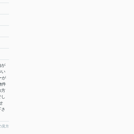
内が
歩い
ーが
物件
の方
でし
せ
下さ
の見方