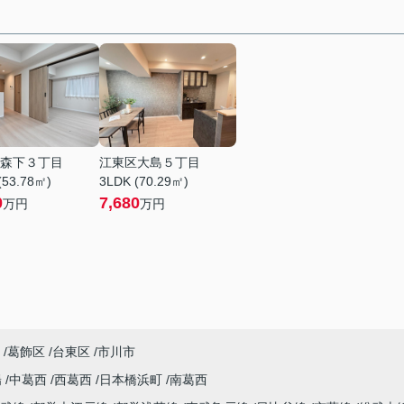
森下３丁目
江東区大島５丁目
(53.78㎡)
3LDK (70.29㎡)
0
7,680
万円
万円
葛飾区
台東区
市川市
陽
中葛西
西葛西
日本橋浜町
南葛西