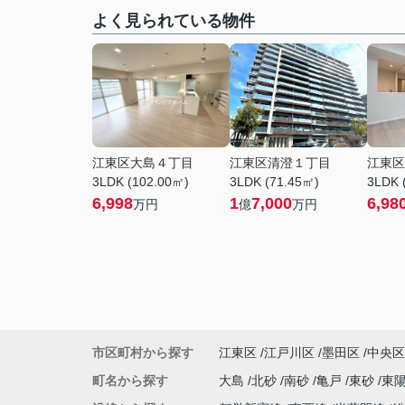
よく見られている物件
江東区大島４丁目
江東区清澄１丁目
江東区
3LDK (102.00㎡)
3LDK (71.45㎡)
3LDK 
6,998
1
7,000
6,98
万円
億
万円
市区町村から探す
江東区
江戸川区
墨田区
中央区
町名から探す
大島
北砂
南砂
亀戸
東砂
東