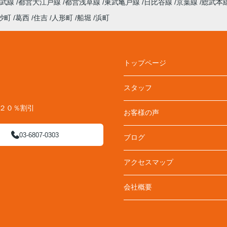
総武線
都営大江戸線
都営浅草線
東武亀戸線
日比谷線
京葉線
総武本
砂町
葛西
住吉
人形町
船堀
浜町
トップページ
スタッフ
料２０％割引
お客様の声
03-6807-0303
ブログ
アクセスマップ
会社概要