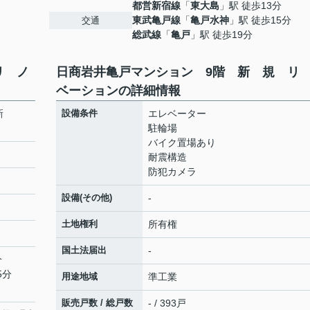
都営新宿線
「
東大島
」駅 徒歩13分
東武亀戸線
「
亀戸水神
」駅 徒歩15分
交通
総武線
「
亀戸
」駅 徒歩19分
リ ノ
日商岩井亀戸マンション 9階 新 規 リ
ベーションの詳細情報
 新
設備条件
エレベーター
駐輪場
バイク置場あり
耐震構造
防犯カメラ
設備(その他)
-
土地権利
所有権
国土法届出
-
分
5分
用途地域
準工業
販売戸数 / 総戸数
- / 393戸