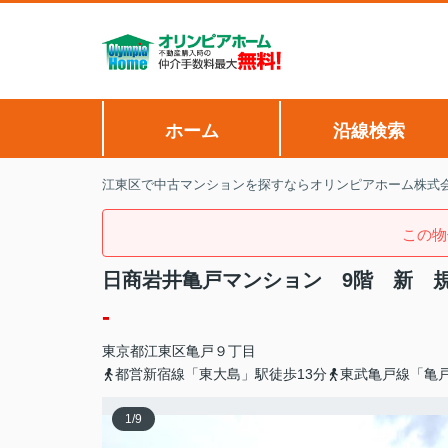
ホーム
沿線検索
江東区で中古マンションを探すならオリンピアホーム株式
この物
日商岩井亀戸マンション 9階 新 
-
東京都
江東区
亀戸
９丁目
都営新宿線「東大島」駅徒歩13分
東武亀戸線「亀戸
1
/
9