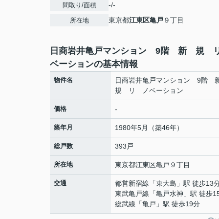
-/-
間取り/面積
東京都
江東区
亀戸
９丁目
所在地
日商岩井亀戸マンション 9階 新 規 
ベーションの基本情報
物件名
日商岩井亀戸マンション 9階
規 リ ノベーション
価格
-
築年月
1980年5月（築46年）
総戸数
393戸
所在地
東京都
江東区
亀戸
９丁目
交通
都営新宿線
「
東大島
」駅 徒歩13
東武亀戸線
「
亀戸水神
」駅 徒歩1
総武線
「
亀戸
」駅 徒歩19分