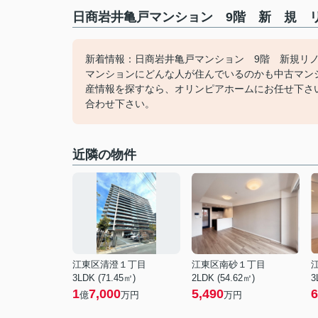
日商岩井亀戸マンション 9階 新 規 リ
新着情報：日商岩井亀戸マンション 9階 新規リ
マンションにどんな人が住んでいるのかも中古マン
産情報を探すなら、オリンピアホームにお任せ下さい。
合わせ下さい。
近隣の物件
江東区清澄１丁目
江東区南砂１丁目
3LDK (71.45㎡)
2LDK (54.62㎡)
3
1
7,000
5,490
6
億
万円
万円