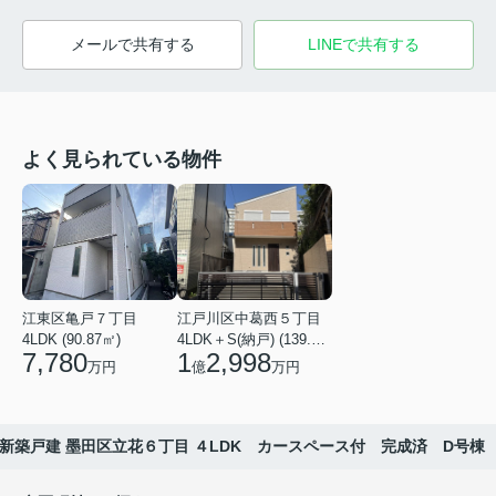
メールで共有する
LINEで共有する
よく見られている物件
江東区亀戸７丁目
江戸川区中葛西５丁目
4LDK (90.87㎡)
4LDK＋S(納戸) (139.49㎡)
7,780
1
2,998
万円
億
万円
新築戸建 墨田区立花６丁目 ４LDK カースペース付 完成済 D号棟