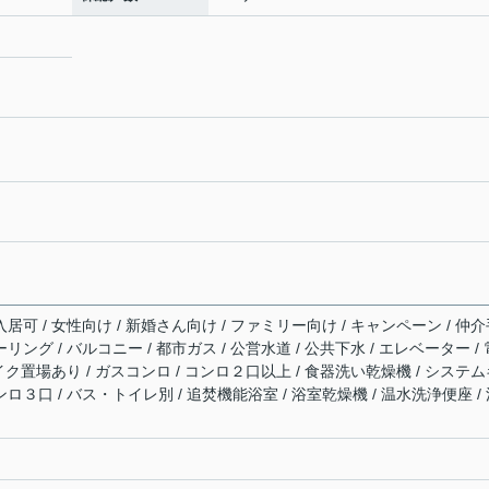
入居可 / 女性向け / 新婚さん向け / ファミリー向け / キャンペーン / 仲
リング / バルコニー / 都市ガス / 公営水道 / 公共下水 / エレベーター / 
 バイク置場あり / ガスコンロ / コンロ２口以上 / 食器洗い乾燥機 / システ
ンロ３口 / バス・トイレ別 / 追焚機能浴室 / 浴室乾燥機 / 温水洗浄便座 /