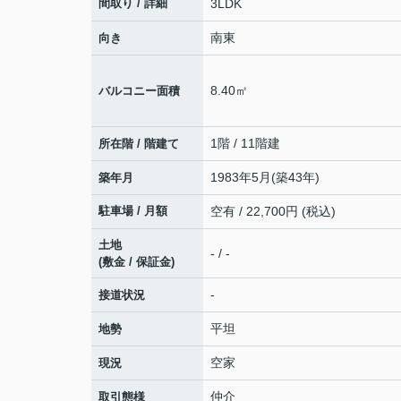
間取り / 詳細
3LDK
南東
向き
8.40㎡
バルコニー面積
1階 / 11階建
所在階 / 階建て
1983年5月(築43年)
築年月
駐車場 / 月額
空有 / 22,700円 (税込)
土地
- / -
(敷金 / 保証金)
-
接道状況
平坦
地勢
空家
現況
仲介
取引態様