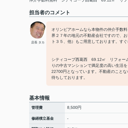
仲介手数料無料
シティコープ西葛西
69.12㎡
リフ
担当者のコメント
オリンピアホームなら本物件の仲介手数料
界２７年の地元の不動産会社ですので、お
ト３５、他）もご用意しております。すぐ
店長 タカ
シティコープ西葛西 69.12㎡ リフ
りの中古マンションで満足度の高い生活を
22700円となっています。不動産のことなら
待ちしております。
基本情報
8,500円
管理費
-
修繕積立基金