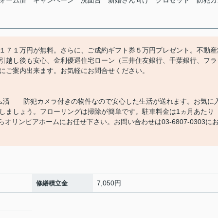
ォーム済
キャンペーン
洗面台
新婚さん向け
クロゼット
防犯カ
１７１万円が無料。さらに、ご成約ギフト券５万円プレゼント。不動産
引越し後も安心、金利優遇住宅ローン（三井住友銀行、千葉銀行、フラ
にご案内出来ます。お気軽にお問合せください。
ォーム済 防犯カメラ付きの物件なので安心した生活が送れます。お気に
しましょう。フローリングは掃除が簡単です。駐車料金は1ヵ月あたり
オリンピアホームにお任せ下さい。お問い合わせは03-6807-0303に
7,050円
修繕積立金