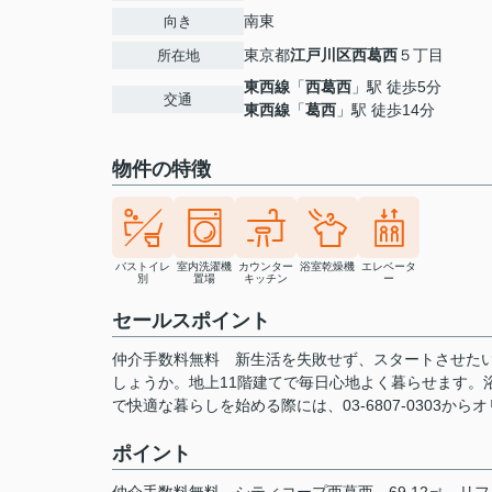
南東
向き
東京都
江戸川区
西葛西
５丁目
所在地
東西線
「
西葛西
」駅 徒歩5分
交通
東西線
「
葛西
」駅 徒歩14分
物件の特徴
バストイレ
室内洗濯機
カウンター
浴室乾燥機
エレベータ
別
置場
キッチン
ー
セールスポイント
仲介手数料無料 新生活を失敗せず、スタートさせたい
しょうか。地上11階建てで毎日心地よく暮らせます。
で快適な暮らしを始める際には、03-6807-0303
ポイント