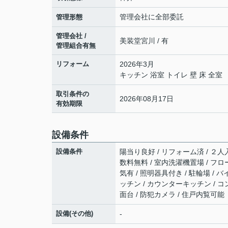
管理会社に全部委託
管理形態
管理会社 /
美装堂宮川 / 有
管理組合有無
リフォーム
2026年3月
キッチン 浴室 トイレ 壁 床 全室
取引条件の
2026年08月17日
有効期限
設備条件
設備条件
陽当り良好 / リフォーム済 / ２人
数料無料 / 室内洗濯機置場 / フロー
気有 / 照明器具付き / 駐輪場 /
ッチン / カウンターキッチン / コ
面台 / 防犯カメラ / 住戸内覧可能
設備(その他)
-