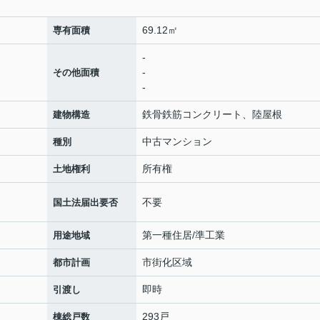
69.12㎡
専有面積
-
-
その他面積
-
鉄骨鉄筋コンクリート、陸屋根
建物構造
中古マンション
種別
所有権
土地権利
不要
国土法届出要否
第一種住居/準工業
用途地域
市街化区域
都市計画
即時
引渡し
293戸
棟総戸数