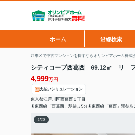
ホーム
沿線検索
江東区で中古マンションを探すならオリンピアホーム株式
シティコープ西葛西 69.12㎡ リ 
4,999
万円
支払いシミュレーション
東京都
江戸川区
西葛西
５丁目
東西線「西葛西」駅徒歩5分
東西線「葛西」駅徒歩1
1
/
20