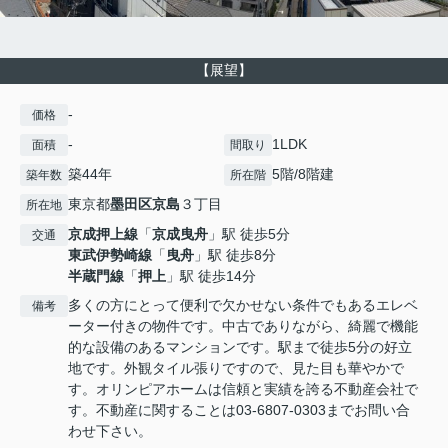
【展望】
-
価格
-
1LDK
面積
間取り
築44年
5階/8階建
築年数
所在階
東京都
墨田区
京島
３丁目
所在地
京成押上線
「
京成曳舟
」駅 徒歩5分
交通
東武伊勢崎線
「
曳舟
」駅 徒歩8分
半蔵門線
「
押上
」駅 徒歩14分
多くの方にとって便利で欠かせない条件でもあるエレベ
備考
ーター付きの物件です。中古でありながら、綺麗で機能
的な設備のあるマンションです。駅まで徒歩5分の好立
地です。外観タイル張りですので、見た目も華やかで
す。オリンピアホームは信頼と実績を誇る不動産会社で
す。不動産に関することは03-6807-0303までお問い合
わせ下さい。