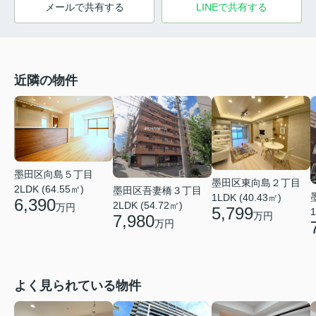
メールで共有する
LINEで共有する
近隣の物件
墨田区向島５丁目
墨田区東向島２丁目
2LDK (64.55㎡)
墨田区吾妻橋３丁目
1LDK (40.43㎡)
6,390
2LDK (54.72㎡)
万円
5,799
1
万円
7,980
万円
よく見られている物件