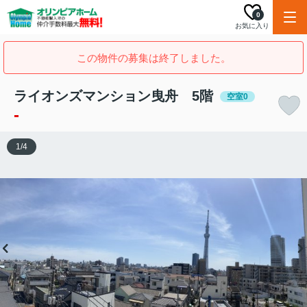
0
お気に入り
この物件の募集は終了しました。
ライオンズマンション曳舟 5階
空室0
-
1
/
4