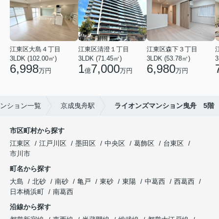
江東区大島４丁目
江東区清澄１丁目
江東区森下３丁目
3LDK (102.00㎡)
3LDK (71.45㎡)
3LDK (53.78㎡)
3
6,998
1
7,000
6,980
万円
億
万円
万円
ンション一覧
京成曳舟駅
ライオンズマンション曳舟 5階
市区町村から探す
江東区
江戸川区
墨田区
中央区
葛飾区
台東区
市川市
町名から探す
大島
北砂
南砂
亀戸
東砂
東陽
中葛西
西葛西
日本橋浜町
南葛西
沿線から探す