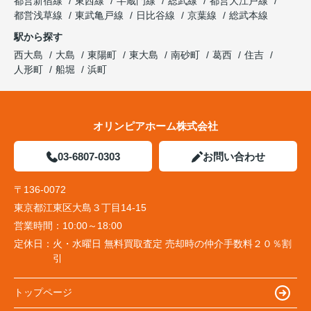
都営新宿線
東西線
半蔵門線
総武線
都営大江戸線
都営浅草線
東武亀戸線
日比谷線
京葉線
総武本線
駅から探す
西大島
大島
東陽町
東大島
南砂町
葛西
住吉
人形町
船堀
浜町
オリンピアホーム株式会社
03-6807-0303
お問い合わせ
〒136-0072
東京都江東区大島３丁目14-15
営業時間：
10:00～18:00
定休日：
火・水曜日 無料買取査定 売却時の仲介手数料２０％割
引
トップページ