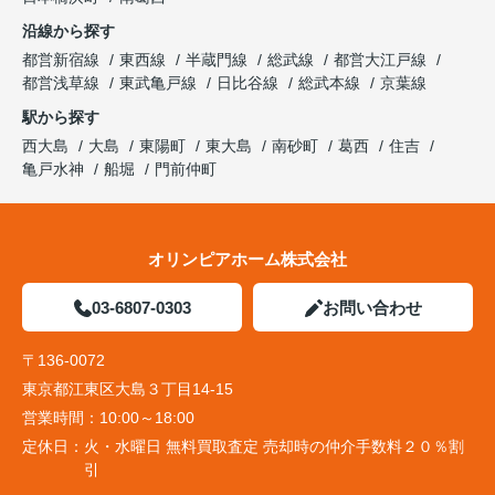
沿線から探す
都営新宿線
東西線
半蔵門線
総武線
都営大江戸線
都営浅草線
東武亀戸線
日比谷線
総武本線
京葉線
駅から探す
西大島
大島
東陽町
東大島
南砂町
葛西
住吉
亀戸水神
船堀
門前仲町
オリンピアホーム株式会社
03-6807-0303
お問い合わせ
〒136-0072
東京都江東区大島３丁目14-15
営業時間：
10:00～18:00
定休日：
火・水曜日 無料買取査定 売却時の仲介手数料２０％割
引