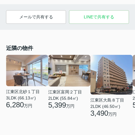
メールで共有する
LINEで共有する
近隣の物件
江東区北砂１丁目
江東区富岡２丁目
3LDK (66.13㎡)
2LDK (55.84㎡)
2
江東区大島８丁目
6,280
5,399
万円
万円
2LDK (46.50㎡)
3,490
万円