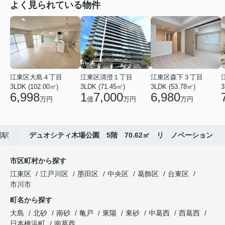
よく見られている物件
江東区大島４丁目
江東区清澄１丁目
江東区森下３丁目
3LDK (102.00㎡)
3LDK (71.45㎡)
3LDK (53.78㎡)
3
6,998
1
7,000
6,980
万円
億
万円
万円
場駅
デュオシティ木場公園 5階 70.62㎡ リ ノベーション
市区町村から探す
江東区
江戸川区
墨田区
中央区
葛飾区
台東区
市川市
町名から探す
大島
北砂
南砂
亀戸
東陽
東砂
中葛西
西葛西
日本橋浜町
南葛西