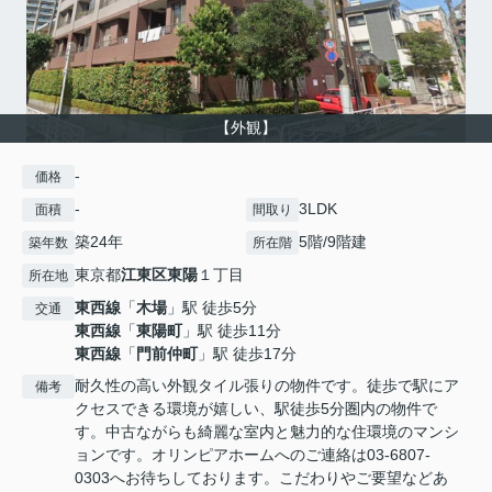
【外観】
-
価格
-
3LDK
面積
間取り
築24年
5階/9階建
築年数
所在階
東京都
江東区
東陽
１丁目
所在地
東西線
「
木場
」駅 徒歩5分
交通
東西線
「
東陽町
」駅 徒歩11分
東西線
「
門前仲町
」駅 徒歩17分
耐久性の高い外観タイル張りの物件です。徒歩で駅にア
備考
クセスできる環境が嬉しい、駅徒歩5分圏内の物件で
す。中古ながらも綺麗な室内と魅力的な住環境のマンシ
ョンです。オリンピアホームへのご連絡は03-6807-
0303へお待ちしております。こだわりやご要望などあ