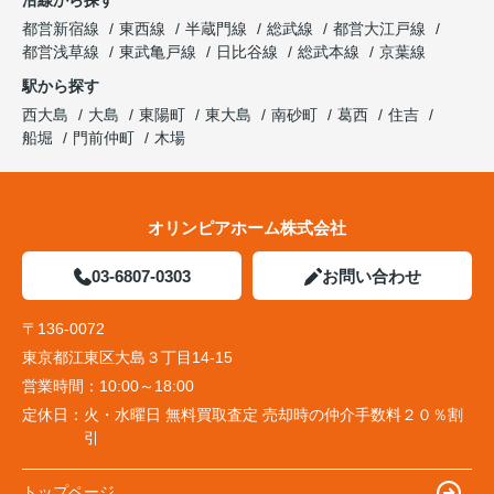
都営新宿線
東西線
半蔵門線
総武線
都営大江戸線
都営浅草線
東武亀戸線
日比谷線
総武本線
京葉線
駅から探す
西大島
大島
東陽町
東大島
南砂町
葛西
住吉
船堀
門前仲町
木場
オリンピアホーム株式会社
03-6807-0303
お問い合わせ
〒136-0072
東京都江東区大島３丁目14-15
営業時間：
10:00～18:00
定休日：
火・水曜日 無料買取査定 売却時の仲介手数料２０％割
引
トップページ