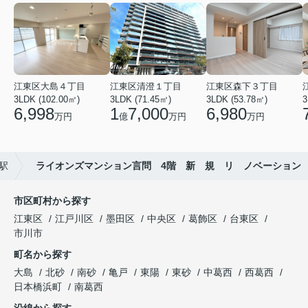
江東区大島４丁目
江東区清澄１丁目
江東区森下３丁目
3LDK (102.00㎡)
3LDK (71.45㎡)
3LDK (53.78㎡)
3
6,998
1
7,000
6,980
万円
億
万円
万円
駅
ライオンズマンション言問 4階 新 規 リ ノベーション
市区町村から探す
江東区
江戸川区
墨田区
中央区
葛飾区
台東区
市川市
町名から探す
大島
北砂
南砂
亀戸
東陽
東砂
中葛西
西葛西
日本橋浜町
南葛西
沿線から探す