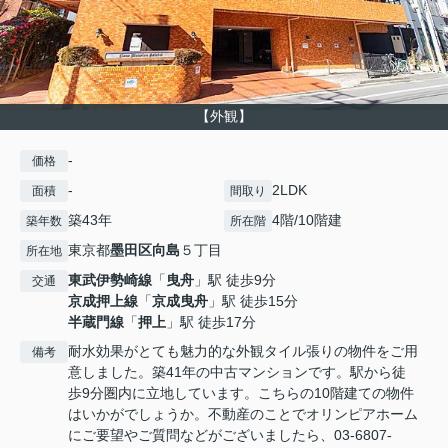
【外観】
-
価格
-
2LDK
面積
間取り
築43年
4階/10階建
築年数
所在階
東京都
墨田区
向島
５丁目
所在地
東武伊勢崎線
「
曳舟
」駅 徒歩9分
交通
京成押上線
「
京成曳舟
」駅 徒歩15分
半蔵門線
「
押上
」駅 徒歩17分
耐水効果がとても魅力的な外観タイル張りの物件をご用
備考
意しました。築41年の中古マンションです。駅から徒
歩9分圏内に立地しています。こちらの10階建ての物件
はいかがでしょうか。不動産のことでオリンピアホーム
にご要望やご質問などがございましたら、03-6807-