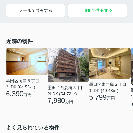
メールで共有する
LINEで共有する
近隣の物件
墨田区向島５丁目
墨田区東向島２丁目
2LDK (64.55㎡)
墨田区吾妻橋３丁目
1LDK (40.43㎡)
6,390
2LDK (54.72㎡)
万円
5,799
1
万円
7,980
万円
よく見られている物件