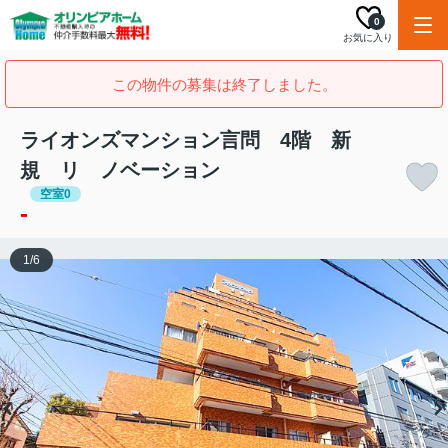
0
お気に入り
この物件の募集は終了しました。
ライオンズマンション言問 4階 新
規 リ ノベーション
空室0
-
1
/
6