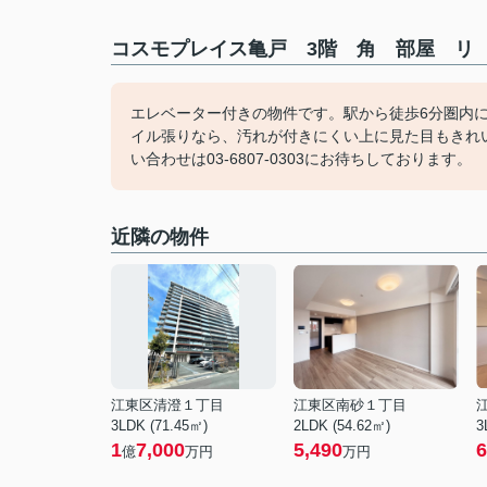
コスモプレイス亀戸 3階 角 部屋 リ 
エレベーター付きの物件です。駅から徒歩6分圏内
イル張りなら、汚れが付きにくい上に見た目もきれ
い合わせは03-6807-0303にお待ちしております。
近隣の物件
江東区清澄１丁目
江東区南砂１丁目
3LDK (71.45㎡)
2LDK (54.62㎡)
3
1
7,000
5,490
6
億
万円
万円