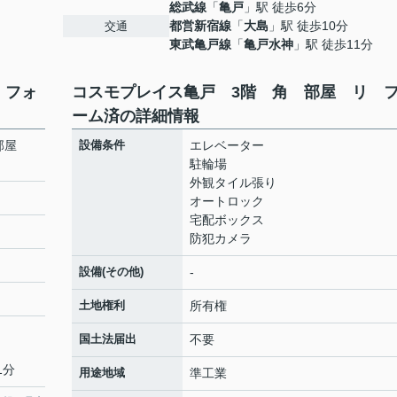
総武線
「
亀戸
」駅 徒歩6分
都営新宿線
「
大島
」駅 徒歩10分
交通
東武亀戸線
「
亀戸水神
」駅 徒歩11分
 フォ
コスモプレイス亀戸 3階 角 部屋 リ 
ーム済の詳細情報
 部屋
設備条件
エレベーター
駐輪場
外観タイル張り
オートロック
宅配ボックス
防犯カメラ
設備(その他)
-
土地権利
所有権
国土法届出
不要
1分
用途地域
準工業