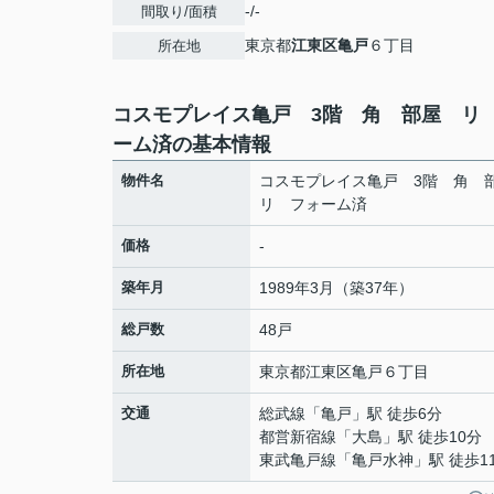
-/-
間取り/面積
東京都
江東区
亀戸
６丁目
所在地
コスモプレイス亀戸 3階 角 部屋 リ
ーム済の基本情報
物件名
コスモプレイス亀戸 3階 角
リ フォーム済
価格
-
築年月
1989年3月（築37年）
総戸数
48戸
所在地
東京都
江東区
亀戸
６丁目
交通
総武線
「
亀戸
」駅 徒歩6分
都営新宿線
「
大島
」駅 徒歩10分
東武亀戸線
「
亀戸水神
」駅 徒歩1