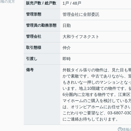
情報の見方
販売戸数 / 総戸数
1戸 / 48戸
管理形態
管理会社に全部委託
管理員の勤務形態
日勤
管理会社
大和ライフネクスト
取引態様
仲介
引渡し
即時
備考
外観タイル張りの物件は、見た目も
かで素敵です。中古でありながら、
もきれいな一押しのマンションとな
います。地上10階建ての物件です。
6分圏内に立地する物件です。江東区
マイホームのご購入を検討している
は、オリンピアホームにお任せ下さ
こだわりやご要望など、03-6807-030
にご連絡お待ちしております。
情報