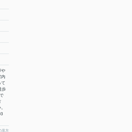
華や
室内
って
徒歩
で
方
い。
3
の見方