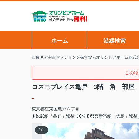
ホーム
沿線検索
江東区で中古マンションを探すならオリンピアホーム株式
この物
コスモプレイス亀戸 3階 角 部屋
-
東京都
江東区
亀戸
６丁目
総武線「亀戸」駅徒歩6分
都営新宿線「大島」駅徒
1
/
1