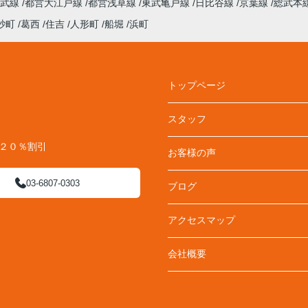
総武線
都営大江戸線
都営浅草線
東武亀戸線
日比谷線
京葉線
総武本
砂町
葛西
住吉
人形町
船堀
浜町
トップページ
スタッフ
料２０％割引
お客様の声
03-6807-0303
ブログ
アクセスマップ
会社概要