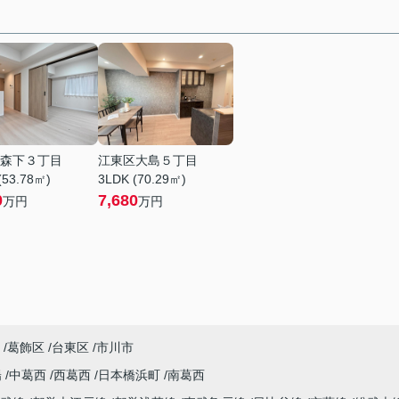
森下３丁目
江東区大島５丁目
(53.78㎡)
3LDK (70.29㎡)
0
7,680
万円
万円
葛飾区
台東区
市川市
陽
中葛西
西葛西
日本橋浜町
南葛西