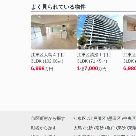
よく見られている物件
江東区大島４丁目
江東区清澄１丁目
江東区
3LDK (102.00㎡)
3LDK (71.45㎡)
3LDK 
6,998
1
7,000
6,98
万円
億
万円
市区町村から探す
江東区
江戸川区
墨田区
中央区
町名から探す
大島
北砂
南砂
亀戸
東砂
東