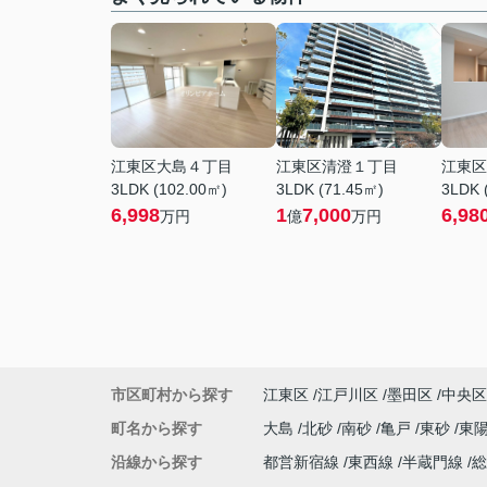
江東区大島４丁目
江東区清澄１丁目
江東区
3LDK (102.00㎡)
3LDK (71.45㎡)
3LDK 
6,998
1
7,000
6,98
万円
億
万円
市区町村から探す
江東区
江戸川区
墨田区
中央区
町名から探す
大島
北砂
南砂
亀戸
東砂
東
沿線から探す
都営新宿線
東西線
半蔵門線