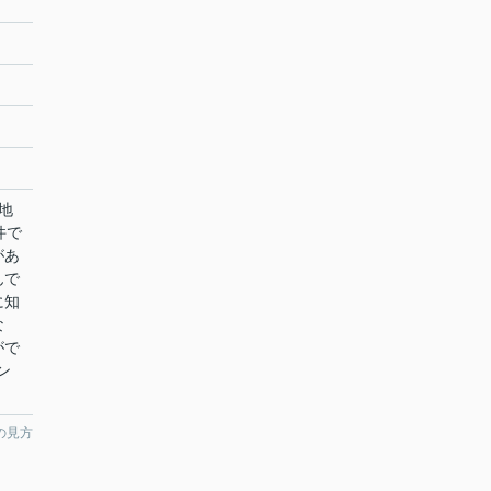
地
件で
があ
んで
に知
な
がで
ン
。
の見方