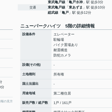
東武亀戸線
「
亀戸水神
」駅 徒歩3分
東武亀戸線
「
東あずま
」駅 徒歩10分
交通
総武線
「
亀戸
」駅 徒歩12分
ニューパークハイツ 5階の詳細情報
設備条件
エレベーター
駐輪場
バイク置場あり
耐震構造
防犯カメラ
設備(その他)
-
土地権利
所有権
分
国土法届出
-
0分
用途地域
第二種住居
情報の見方
販売戸数 / 総戸数
1戸 / 161戸