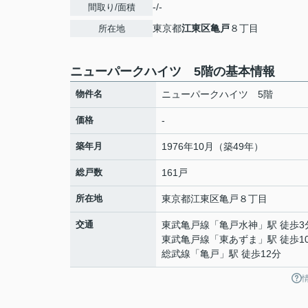
-/-
間取り/面積
東京都
江東区
亀戸
８丁目
所在地
ニューパークハイツ 5階の基本情報
物件名
ニューパークハイツ 5階
価格
-
築年月
1976年10月（築49年）
総戸数
161戸
所在地
東京都
江東区
亀戸
８丁目
交通
東武亀戸線
「
亀戸水神
」駅 徒歩3
東武亀戸線
「
東あずま
」駅 徒歩1
総武線
「
亀戸
」駅 徒歩12分