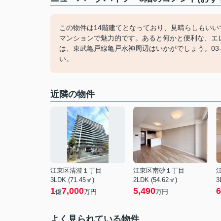
この物件は14階建てとなっており、見晴らしもい
マンションで魅力的です。あると何かと便利な、エ
は、東武亀戸線亀戸水神周辺はいかがでしょう。03-
い。
近隣の物件
江東区清澄１丁目
江東区南砂１丁目
3LDK (71.45㎡)
2LDK (54.62㎡)
3
1
7,000
5,490
6
億
万円
万円
よく見られている物件