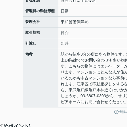
管理形態
管理会社に全部委託
管理員の勤務形態
日勤
管理会社
東和警備保障㈱
取引態様
仲介
引渡し
即時
備考
駅から徒歩3分の所にある物件です。
上14階建てでお問い合わせも多い物
す。こちらの物件にはエレベーター
ります。マンションにどんな人が住
いるのかも中古マンションなら事前
れます。江東区で不動産探しをする
ら、東武亀戸線亀戸水神近くはいか
しょうか。03-6807-0303から、オリ
ピアホームにお問い合わせください
情報
すめポイント)