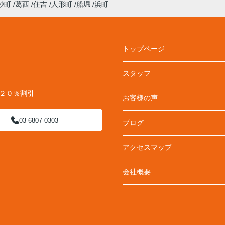
砂町
葛西
住吉
人形町
船堀
浜町
トップページ
スタッフ
料２０％割引
お客様の声
03-6807-0303
ブログ
アクセスマップ
会社概要