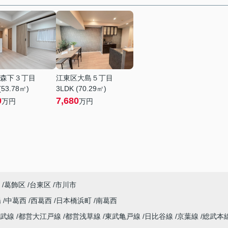
森下３丁目
江東区大島５丁目
(53.78㎡)
3LDK (70.29㎡)
0
7,680
万円
万円
葛飾区
台東区
市川市
陽
中葛西
西葛西
日本橋浜町
南葛西
総武線
都営大江戸線
都営浅草線
東武亀戸線
日比谷線
京葉線
総武本