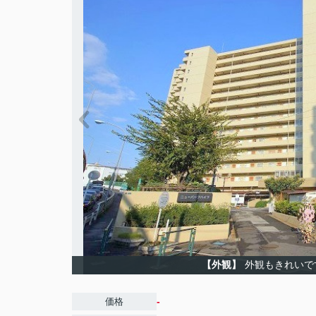
【外観】
外観もきれいで
-
価格