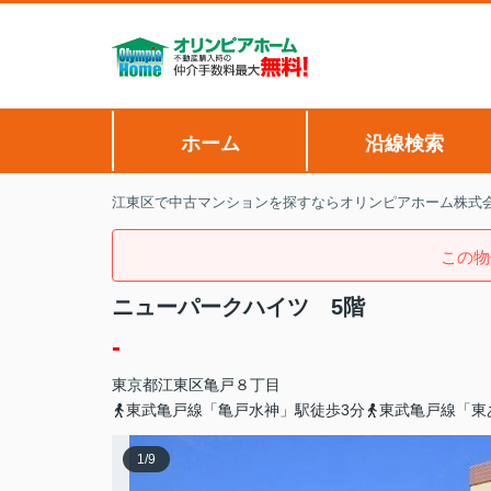
ホーム
沿線検索
江東区で中古マンションを探すならオリンピアホーム株式
この物
ニューパークハイツ 5階
-
東京都
江東区
亀戸
８丁目
東武亀戸線「亀戸水神」駅徒歩3分
東武亀戸線「東
1
/
9