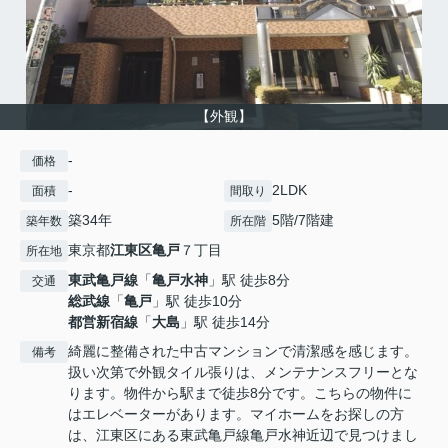
【外観】
-
価格
-
2LDK
面積
間取り
築34年
5階/7階建
築年数
所在階
東京都
江東区
亀戸
７丁目
所在地
東武亀戸線
「
亀戸水神
」駅 徒歩8分
交通
総武線
「
亀戸
」駅 徒歩10分
都営新宿線
「
大島
」駅 徒歩14分
綺麗に整備された中古マンションで清潔感を感じます。
備考
扱い次第で外観タイル張りは、メンテナンスフリーとな
ります。物件から駅まで徒歩8分です。こちらの物件に
はエレベーターがあります。マイホームをお探しの方
は、江東区にある東武亀戸線亀戸水神近辺で見つけまし