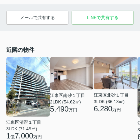
メールで共有する
LINEで共有する
近隣の物件
江東区北砂１丁目
江東区南砂１丁目
3LDK (66.13㎡)
2LDK (54.62㎡)
6,280
5,490
万円
万円
江東区清澄１丁目
3LDK (71.45㎡)
3
1
7,000
億
万円