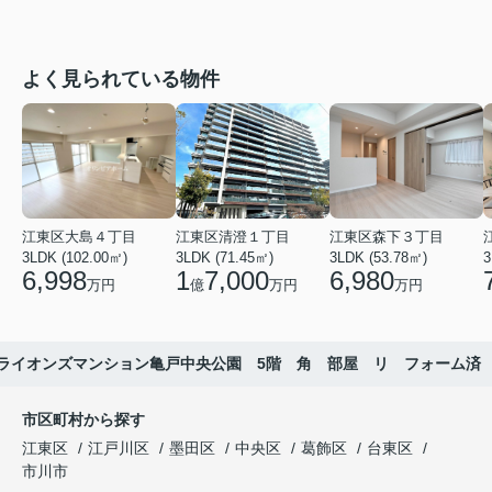
よく見られている物件
江東区大島４丁目
江東区清澄１丁目
江東区森下３丁目
3LDK (102.00㎡)
3LDK (71.45㎡)
3LDK (53.78㎡)
3
6,998
1
7,000
6,980
万円
億
万円
万円
ライオンズマンション亀戸中央公園 5階 角 部屋 リ フォーム済
市区町村から探す
江東区
江戸川区
墨田区
中央区
葛飾区
台東区
市川市