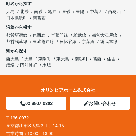
町名から探す
大島
北砂
南砂
亀戸
東砂
東陽
中葛西
西葛西
日本橋浜町
南葛西
沿線から探す
都営新宿線
東西線
半蔵門線
総武線
都営大江戸線
都営浅草線
東武亀戸線
日比谷線
京葉線
総武本線
駅から探す
西大島
大島
東陽町
東大島
南砂町
葛西
住吉
船堀
門前仲町
木場
オリンピアホーム株式会社
03-6807-0303
お問い合わせ
〒136-0072
東京都江東区大島３丁目14-15
営業時間：
10:00～18:00