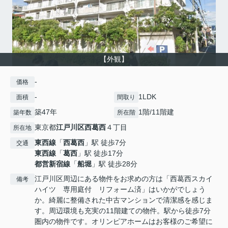
【外観】
-
価格
-
1LDK
面積
間取り
築47年
1階/11階建
築年数
所在階
東京都
江戸川区
西葛西
４丁目
所在地
東西線
「
西葛西
」駅 徒歩7分
交通
東西線
「
葛西
」駅 徒歩17分
都営新宿線
「
船堀
」駅 徒歩28分
江戸川区周辺にある物件をお求めの方は「西葛西スカイ
備考
ハイツ 専用庭付 リフォーム済」はいかがでしょう
か。綺麗に整備された中古マンションで清潔感を感じま
す。周辺環境も充実の11階建ての物件。駅から徒歩7分
圏内の物件です。オリンピアホームはお客様のご希望に