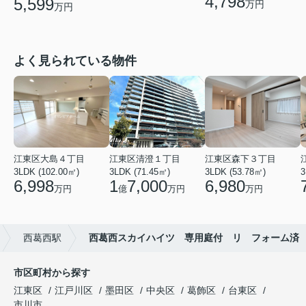
4,798
5,599
万円
万円
よく見られている物件
江東区大島４丁目
江東区清澄１丁目
江東区森下３丁目
3LDK (102.00㎡)
3LDK (71.45㎡)
3LDK (53.78㎡)
3
6,998
1
7,000
6,980
万円
億
万円
万円
西葛西駅
西葛西スカイハイツ 専用庭付 リ フォーム済
市区町村から探す
江東区
江戸川区
墨田区
中央区
葛飾区
台東区
市川市