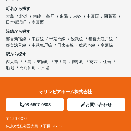
町名から探す
大島
北砂
南砂
亀戸
東陽
東砂
中葛西
西葛西
日本橋浜町
南葛西
沿線から探す
都営新宿線
東西線
半蔵門線
総武線
都営大江戸線
都営浅草線
東武亀戸線
日比谷線
総武本線
京葉線
駅から探す
西大島
大島
東陽町
東大島
南砂町
葛西
住吉
船堀
門前仲町
木場
オリンピアホーム株式会社
03-6807-0303
お問い合わせ
〒136-0072
東京都江東区大島３丁目14-15