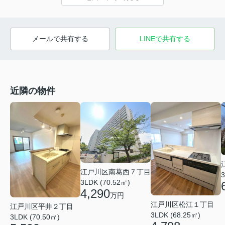
メールで共有する
LINEで共有する
近隣の物件
江戸川区南葛西７丁目
3
3LDK (70.52㎡)
4,290
万円
江戸川区松江１丁目
江戸川区平井２丁目
3LDK (68.25㎡)
3LDK (70.50㎡)