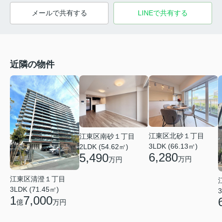
メールで共有する
LINEで共有する
近隣の物件
江東区北砂１丁目
江東区南砂１丁目
3LDK (66.13㎡)
2LDK (54.62㎡)
6,280
5,490
万円
万円
江東区清澄１丁目
3LDK (71.45㎡)
3
1
7,000
億
万円