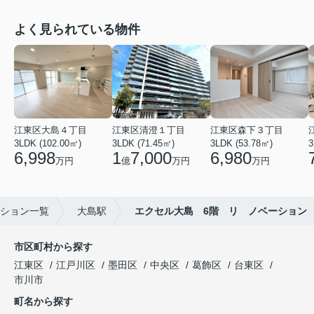
よく見られている物件
江東区大島４丁目
江東区清澄１丁目
江東区森下３丁目
3LDK (102.00㎡)
3LDK (71.45㎡)
3LDK (53.78㎡)
3
6,998
1
7,000
6,980
万円
億
万円
万円
ション一覧
大島駅
エクセル大島 6階 リ ノベーション
市区町村から探す
江東区
江戸川区
墨田区
中央区
葛飾区
台東区
市川市
町名から探す