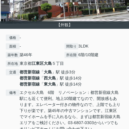
【外観】
-
価格
-
3LDK
面積
間取り
築46年
6階/10階建
築年数
所在階
東京都
江東区
大島
５丁目
所在地
都営新宿線
「
大島
」駅 徒歩3分
交通
都営新宿線
「
西大島
」駅 徒歩14分
都営新宿線
「
東大島
」駅 徒歩14分
エクセル大島 6階 リノベーション：都営新宿線大島
備考
駅にも近くて便利。地上10階建てなので、開放感もあ
ります。エレベーター付きの物件なので、上階でも上り
下りが楽です。築45年の中古マンションです。江東区
でマイホームを手に入れるなら、まずは都営新宿線大島
エリアをご検討ください。03-6807-0303からいつでも
オリンピアホームにお問い合わせ下さい。