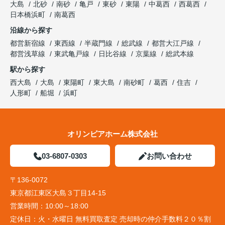
大島
北砂
南砂
亀戸
東砂
東陽
中葛西
西葛西
日本橋浜町
南葛西
沿線から探す
都営新宿線
東西線
半蔵門線
総武線
都営大江戸線
都営浅草線
東武亀戸線
日比谷線
京葉線
総武本線
駅から探す
西大島
大島
東陽町
東大島
南砂町
葛西
住吉
人形町
船堀
浜町
オリンピアホーム株式会社
03-6807-0303
お問い合わせ
〒136-0072
東京都江東区大島３丁目14-15
営業時間：
10:00～18:00
定休日：
火・水曜日 無料買取査定 売却時の仲介手数料２０％割