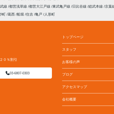
総武線
都営浅草線
都営大江戸線
東武亀戸線
日比谷線
総武本線
京葉
砂町
葛西
船堀
住吉
亀戸
人形町
トップページ
スタッフ
料２０％割引
お客様の声
03-6807-0303
ブログ
アクセスマップ
会社概要