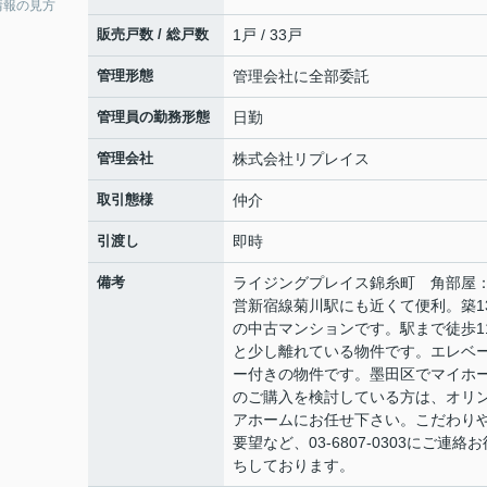
情報の見方
販売戸数 / 総戸数
1戸 / 33戸
管理形態
管理会社に全部委託
管理員の勤務形態
日勤
管理会社
株式会社リプレイス
取引態様
仲介
引渡し
即時
備考
ライジングプレイス錦糸町 角部屋
営新宿線菊川駅にも近くて便利。築1
の中古マンションです。駅まで徒歩1
と少し離れている物件です。エレベ
ー付きの物件です。墨田区でマイホ
のご購入を検討している方は、オリ
アホームにお任せ下さい。こだわり
要望など、03-6807-0303にご連絡お
ちしております。