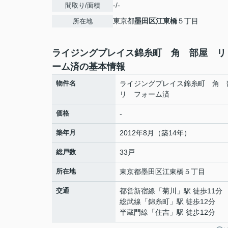
-/-
間取り/面積
東京都
墨田区
江東橋
５丁目
所在地
ライジングプレイス錦糸町 角 部屋 リ
ーム済の基本情報
物件名
ライジングプレイス錦糸町 角
リ フォーム済
価格
-
築年月
2012年8月（築14年）
総戸数
33戸
所在地
東京都
墨田区
江東橋
５丁目
交通
都営新宿線
「
菊川
」駅 徒歩11分
総武線
「
錦糸町
」駅 徒歩12分
半蔵門線
「
住吉
」駅 徒歩12分