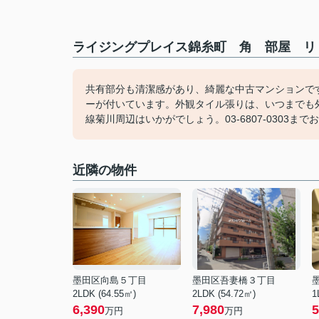
ライジングプレイス錦糸町 角 部屋 リ
共有部分も清潔感があり、綺麗な中古マンションで
ーが付いています。外観タイル張りは、いつまでも
線菊川周辺はいかがでしょう。03-6807-0303
近隣の物件
墨田区向島５丁目
墨田区吾妻橋３丁目
2LDK (64.55㎡)
2LDK (54.72㎡)
1
6,390
7,980
5
万円
万円