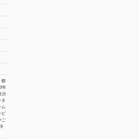
：都
3年
1分
ータ
ーム
ンピ
やご
待