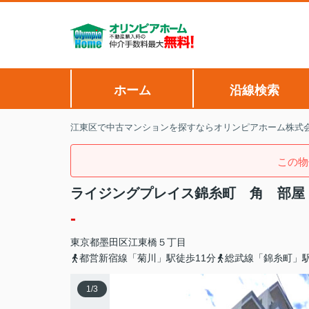
ホーム
沿線検索
江東区で中古マンションを探すならオリンピアホーム株式
この物
ライジングプレイス錦糸町 角 部屋
-
東京都
墨田区
江東橋
５丁目
都営新宿線「菊川」駅徒歩11分
総武線「錦糸町」駅
1
/
3