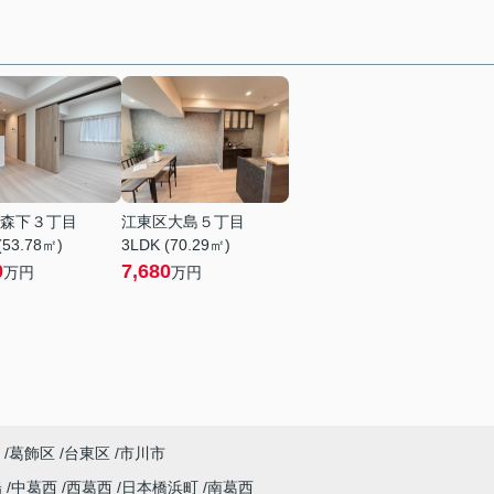
森下３丁目
江東区大島５丁目
(53.78㎡)
3LDK (70.29㎡)
0
7,680
万円
万円
葛飾区
台東区
市川市
陽
中葛西
西葛西
日本橋浜町
南葛西