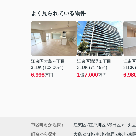
よく見られている物件
江東区大島４丁目
江東区清澄１丁目
江東区
3LDK (102.00㎡)
3LDK (71.45㎡)
3LDK 
6,998
1
7,000
6,98
万円
億
万円
市区町村から探す
江東区
江戸川区
墨田区
中央区
町名から探す
大島
北砂
南砂
亀戸
東砂
東