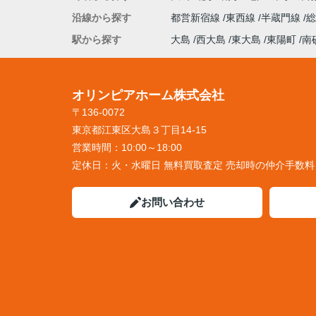
沿線から探す
都営新宿線
東西線
半蔵門線
駅から探す
大島
西大島
東大島
東陽町
南
オリンピアホーム株式会社
〒136-0072
東京都江東区大島３丁目14-15
営業時間：
10:00～18:00
定休日：
火・水曜日 無料買取査定 売却時の仲介手数
お問い合わせ