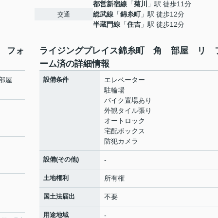
都営新宿線
「
菊川
」駅 徒歩11分
総武線
「
錦糸町
」駅 徒歩12分
交通
半蔵門線
「
住吉
」駅 徒歩12分
 フォ
ライジングプレイス錦糸町 角 部屋 リ 
ーム済の詳細情報
 部屋
設備条件
エレベーター
駐輪場
バイク置場あり
外観タイル張り
オートロック
宅配ボックス
防犯カメラ
設備(その他)
-
土地権利
所有権
国土法届出
不要
用途地域
-