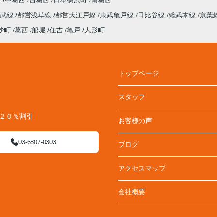
陽
中葛西
西葛西
日本橋浜町
南葛西
総武線
都営浅草線
都営大江戸線
東武亀戸線
日比谷線
総武本線
京葉
砂町
葛西
船堀
住吉
亀戸
人形町
トップページ
スタッフ
料２０％割引
お客様の声
03-6807-0303
ブログ
アクセスマップ
会社概要