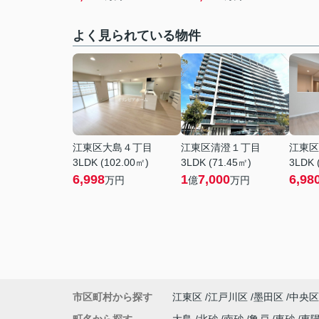
よく見られている物件
江東区大島４丁目
江東区清澄１丁目
江東区
3LDK (102.00㎡)
3LDK (71.45㎡)
3LDK 
6,998
1
7,000
6,98
万円
億
万円
市区町村から探す
江東区
江戸川区
墨田区
中央区