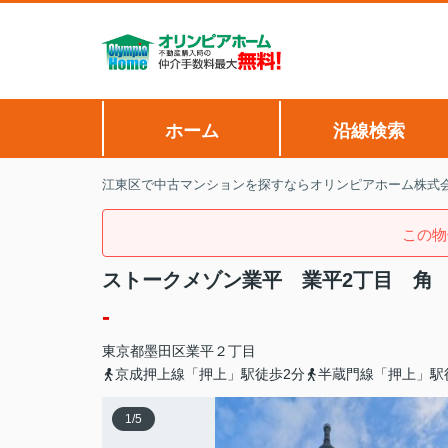
ホーム
沿線検索
江東区で中古マンションを探すならオリンピアホーム株式
この物
ストークメゾン業平 業平2丁目 角
-
東京都
墨田区
業平
２丁目
京成押上線「押上」駅徒歩2分
半蔵門線「押上」駅
1
/
5