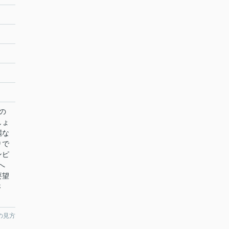
の
しょ
麗な
りで
ンピ
へ
要望
さ
の見方