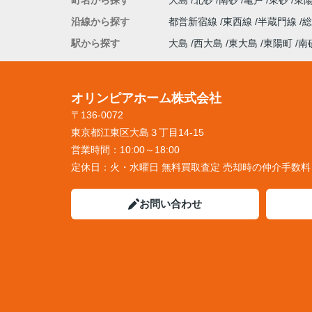
町名から探す
大島
北砂
南砂
亀戸
東砂
東
沿線から探す
都営新宿線
東西線
半蔵門線
駅から探す
大島
西大島
東大島
東陽町
南
オリンピアホーム株式会社
〒136-0072
東京都江東区大島３丁目14-15
営業時間：
10:00～18:00
定休日：
火・水曜日 無料買取査定 売却時の仲介手数
お問い合わせ