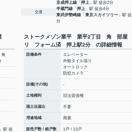
京成押上線
「
押上
」駅 徒歩2分
半蔵門線
「
押上
」駅 徒歩4分
交通
東武伊勢崎線
「
東京スカイツリー
」駅 徒
分
部屋
ストークメゾン業平 業平2丁目 角 部
リ フォーム済 押上駅2分 の詳細情報
目 角
設備条件
エレベーター
2分
外観タイル張り
オートロック
防犯カメラ
設備(その他)
-
土地権利
旧法賃借権
国土法届出
不要
用途地域
商業
」駅 徒
販売戸数 / 総戸数
1戸 / 13戸