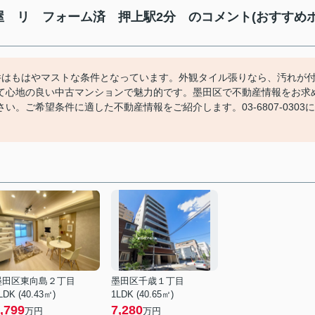
屋 リ フォーム済 押上駅2分 のコメント(おすすめ
件はもはやマストな条件となっています。外観タイル張りなら、汚れが
て心地の良い中古マンションで魅力的です。墨田区で不動産情報をお求
。ご希望条件に適した不動産情報をご紹介します。03-6807-0303に
墨田区東向島２丁目
墨田区千歳１丁目
LDK (40.43㎡)
1LDK (40.65㎡)
,799
7,280
万円
万円