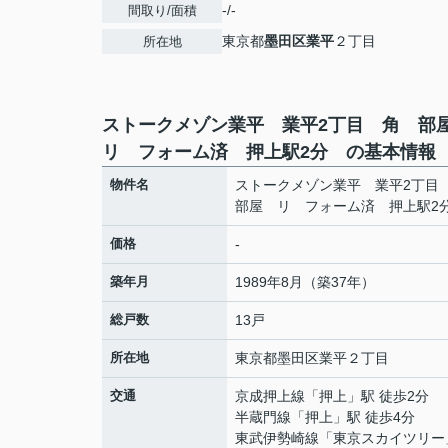
-/-
間取り/面積
東京都
墨田区
業平
２丁目
所在地
ストークメゾン業平 業平2丁目 角 
リ フォーム済 押上駅2分 の基本情報
物件名
ストークメゾン業平 業平2丁
部屋 リ フォーム済 押上駅
価格
-
築年月
1989年8月（築37年）
総戸数
13戸
所在地
東京都
墨田区
業平
２丁目
交通
京成押上線
「
押上
」駅 徒歩2分
半蔵門線
「
押上
」駅 徒歩4分
東武伊勢崎線
「
東京スカイツリー