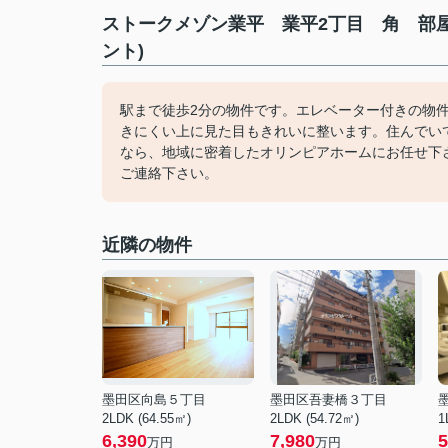
ストークメゾン業平 業平2丁目 角 部
ント)
駅まで徒歩2分の物件です。エレベーター付きの物
きにくい上に見た目もきれいに整います。住んでい
なら、地域に密着したオリンピアホームにお任せ下さい
ご連絡下さい。
近隣の物件
墨田区向島５丁目
墨田区吾妻橋３丁目
2LDK (64.55㎡)
2LDK (54.72㎡)
1
6,390
7,980
5
万円
万円