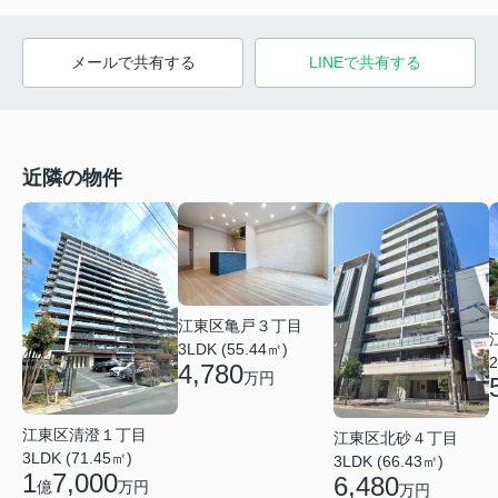
メールで共有する
LINEで共有する
近隣の物件
江東区亀戸３丁目
3LDK (55.44㎡)
2
4,780
万円
江東区清澄１丁目
江東区北砂４丁目
3LDK (71.45㎡)
3LDK (66.43㎡)
1
7,000
6,480
億
万円
万円