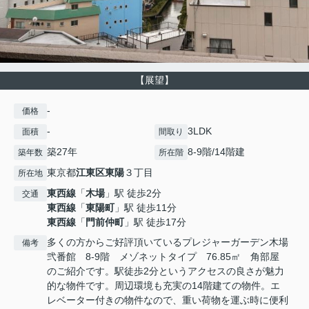
【展望】
-
価格
-
3LDK
面積
間取り
築27年
8-9階/14階建
築年数
所在階
東京都
江東区
東陽
３丁目
所在地
東西線
「
木場
」駅 徒歩2分
交通
東西線
「
東陽町
」駅 徒歩11分
東西線
「
門前仲町
」駅 徒歩17分
多くの方からご好評頂いているプレジャーガーデン木場
備考
弐番館 8‐9階 メゾネットタイプ 76.85㎡ 角部屋
のご紹介です。駅徒歩2分というアクセスの良さが魅力
的な物件です。周辺環境も充実の14階建ての物件。エ
レベーター付きの物件なので、重い荷物を運ぶ時に便利