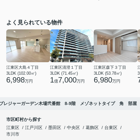
よく見られている物件
江東区大島４丁目
江東区清澄１丁目
江東区森下３丁目
3LDK (102.00㎡)
3LDK (71.45㎡)
3LDK (53.78㎡)
3
6,998
1
7,000
6,980
万円
億
万円
万円
プレジャーガーデン木場弐番館 8‐9階 メゾネットタイプ 角 部屋
市区町村から探す
江東区
江戸川区
墨田区
中央区
葛飾区
台東区
市川市