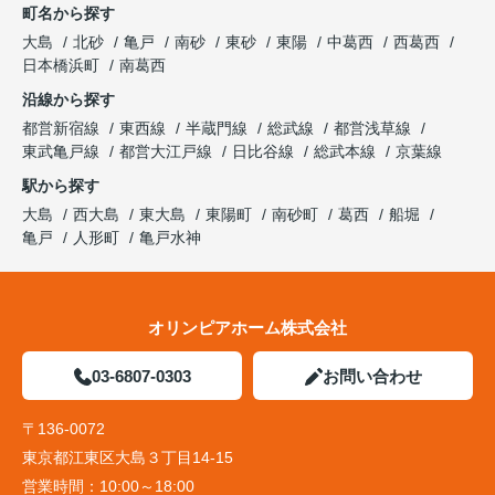
町名から探す
大島
北砂
亀戸
南砂
東砂
東陽
中葛西
西葛西
日本橋浜町
南葛西
沿線から探す
都営新宿線
東西線
半蔵門線
総武線
都営浅草線
東武亀戸線
都営大江戸線
日比谷線
総武本線
京葉線
駅から探す
大島
西大島
東大島
東陽町
南砂町
葛西
船堀
亀戸
人形町
亀戸水神
オリンピアホーム株式会社
03-6807-0303
お問い合わせ
〒136-0072
東京都江東区大島３丁目14-15
営業時間：
10:00～18:00