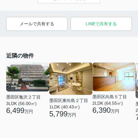
メールで共有する
LINEで共有する
近隣の物件
墨田区向島５丁目
墨田区亀沢２丁目
墨田区東向島２丁目
2LDK (64.55㎡)
3LDK (56.00㎡)
1LDK (40.43㎡)
6,390
6,499
2
万円
万円
5,799
万円