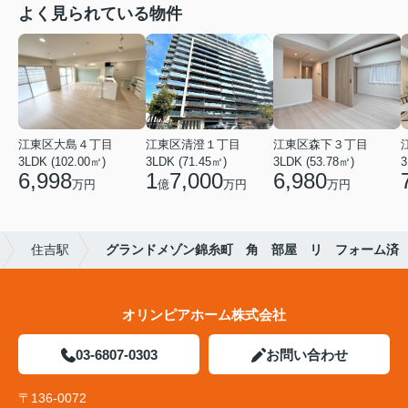
よく見られている物件
江東区大島４丁目
江東区清澄１丁目
江東区森下３丁目
3LDK (102.00㎡)
3LDK (71.45㎡)
3LDK (53.78㎡)
3
6,998
1
7,000
6,980
万円
億
万円
万円
住吉駅
グランドメゾン錦糸町 角 部屋 リ フォーム済
オリンピアホーム株式会社
03-6807-0303
お問い合わせ
〒136-0072