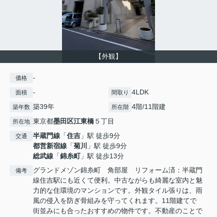
【外観】
-
価格
-
4LDK
面積
間取り
築39年
4階/11階建
築年数
所在階
東京都
墨田区
江東橋
５丁目
所在地
半蔵門線
「
住吉
」駅 徒歩9分
交通
都営新宿線
「
菊川
」駅 徒歩9分
総武線
「
錦糸町
」駅 徒歩13分
グランドメゾン錦糸町 角部屋 リフォーム済：半蔵門
備考
線住吉駅にも近くて便利。中古ながらも綺麗な室内と魅
力的な住環境のマンションです。外観タイル張りは、雨
風の侵入を防ぎ骨組みを守ってくれます。11階建てで
街並みにも合ったおすすめの物件です。不動産のことで