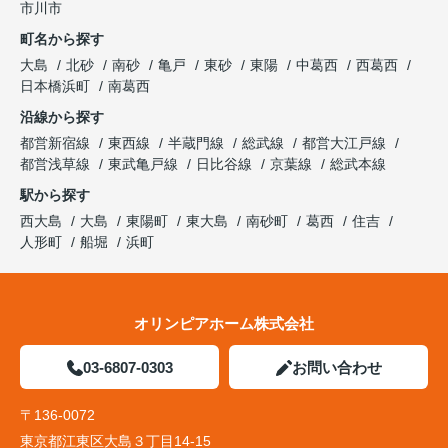
市川市
町名から探す
大島
北砂
南砂
亀戸
東砂
東陽
中葛西
西葛西
日本橋浜町
南葛西
沿線から探す
都営新宿線
東西線
半蔵門線
総武線
都営大江戸線
都営浅草線
東武亀戸線
日比谷線
京葉線
総武本線
駅から探す
西大島
大島
東陽町
東大島
南砂町
葛西
住吉
人形町
船堀
浜町
オリンピアホーム株式会社
03-6807-0303
お問い合わせ
〒136-0072
東京都江東区大島３丁目14-15