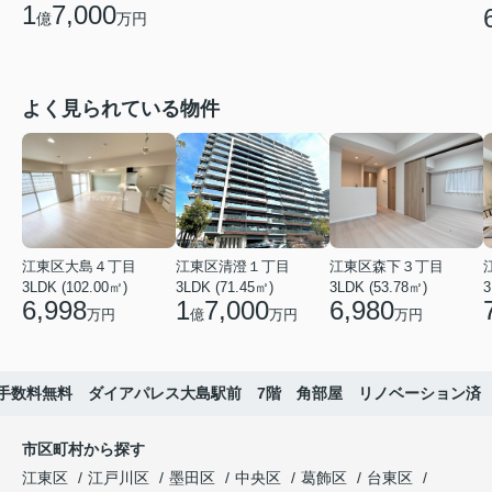
1
7,000
億
万円
よく見られている物件
江東区大島４丁目
江東区清澄１丁目
江東区森下３丁目
3LDK (102.00㎡)
3LDK (71.45㎡)
3LDK (53.78㎡)
3
6,998
1
7,000
6,980
万円
億
万円
万円
手数料無料 ダイアパレス大島駅前 7階 角部屋 リノベーション済
市区町村から探す
江東区
江戸川区
墨田区
中央区
葛飾区
台東区