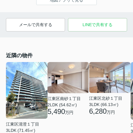
地図アプリで見る
メールで共有する
LINEで共有する
近隣の物件
江東区北砂１丁目
江東区南砂１丁目
3LDK (66.13㎡)
2LDK (54.62㎡)
6,280
5,490
万円
万円
江東区清澄１丁目
3LDK (71.45㎡)
3