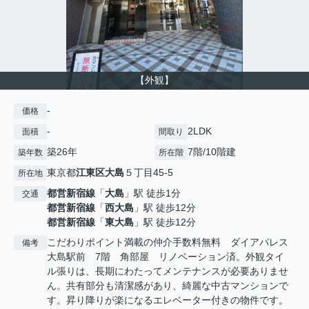
【外観】
-
価格
-
2LDK
面積
間取り
築26年
7階/10階建
築年数
所在階
東京都
江東区
大島
５丁目45-5
所在地
都営新宿線
「
大島
」駅 徒歩1分
交通
都営新宿線
「
西大島
」駅 徒歩12分
都営新宿線
「
東大島
」駅 徒歩12分
こだわりポイント満載の仲介手数料無料 ダイアパレス
備考
大島駅前 7階 角部屋 リノベーション済。外観タイ
ル張りは、長期にわたってメンテナンスが必要ありませ
ん。共有部分も清潔感があり、綺麗な中古マンションで
す。昇り降りが楽になるエレベーター付きの物件です。