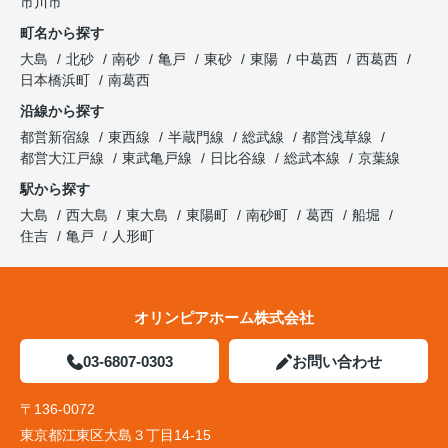
市川市
町名から探す
大島
北砂
南砂
亀戸
東砂
東陽
中葛西
西葛西
日本橋浜町
南葛西
沿線から探す
都営新宿線
東西線
半蔵門線
総武線
都営浅草線
都営大江戸線
東武亀戸線
日比谷線
総武本線
京葉線
駅から探す
大島
西大島
東大島
東陽町
南砂町
葛西
船堀
住吉
亀戸
人形町
オリンピアホーム株式会社
03-6807-0303
お問い合わせ
〒136-0072
東京都江東区大島３丁目14-15