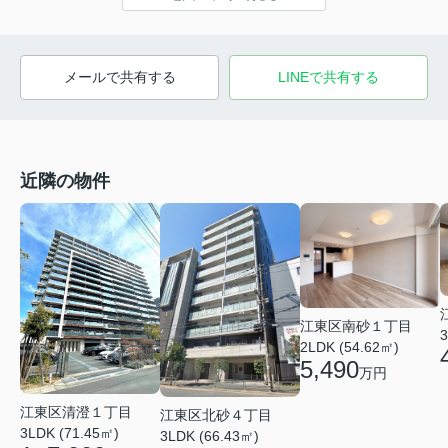
メールで共有する
LINEで共有する
近隣の物件
江東区南砂１丁目
3
2LDK (54.62㎡)
5,490
万円
江東区清澄１丁目
江東区北砂４丁目
3LDK (71.45㎡)
3LDK (66.43㎡)