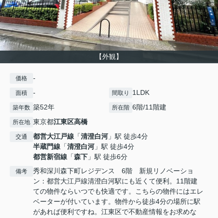
【外観】
-
価格
-
1LDK
面積
間取り
築52年
6階/11階建
築年数
所在階
東京都
江東区
高橋
所在地
都営大江戸線
「
清澄白河
」駅 徒歩4分
交通
半蔵門線
「
清澄白河
」駅 徒歩4分
都営新宿線
「
森下
」駅 徒歩6分
秀和深川森下町レジデンス 6階 新規リノベーショ
備考
ン：都営大江戸線清澄白河駅にも近くて便利。11階建
ての物件ならいつでも快適です。こちらの物件にはエレ
ベーターが付いています。物件から徒歩4分の場所に駅
があれば便利ですね。江東区で不動産情報をお求めな