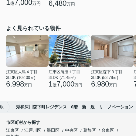
1
7,000
6,480
億
万円
万円
よく見られている物件
江東区大島４丁目
江東区清澄１丁目
江東区森下３丁目
3LDK (102.00㎡)
3LDK (71.45㎡)
3LDK (53.78㎡)
3
6,998
1
7,000
6,980
万円
億
万円
万円
駅
秀和深川森下町レジデンス 6階 新 規 リ ノベーション
市区町村から探す
江東区
江戸川区
墨田区
中央区
葛飾区
台東区