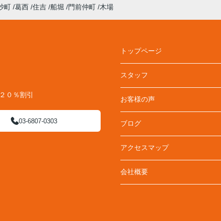
砂町
葛西
住吉
船堀
門前仲町
木場
トップページ
スタッフ
料２０％割引
お客様の声
03-6807-0303
ブログ
アクセスマップ
会社概要