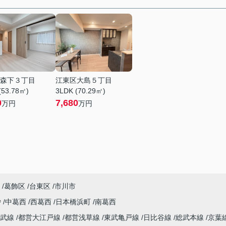
森下３丁目
江東区大島５丁目
(53.78㎡)
3LDK (70.29㎡)
0
7,680
万円
万円
葛飾区
台東区
市川市
砂
中葛西
西葛西
日本橋浜町
南葛西
総武線
都営大江戸線
都営浅草線
東武亀戸線
日比谷線
総武本線
京葉