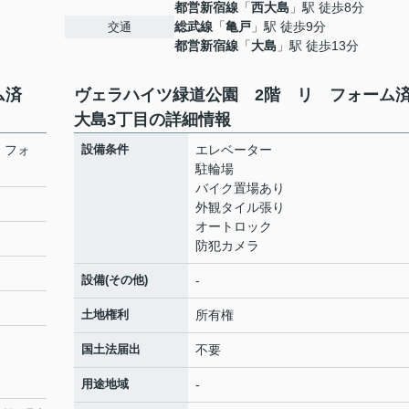
都営新宿線
「
西大島
」駅 徒歩8分
総武線
「
亀戸
」駅 徒歩9分
交通
都営新宿線
「
大島
」駅 徒歩13分
ーム済
ヴェラハイツ緑道公園 2階 リ フォー
大島3丁目の詳細情報
 フォ
設備条件
エレベーター
駐輪場
バイク置場あり
外観タイル張り
オートロック
防犯カメラ
設備(その他)
-
土地権利
所有権
国土法届出
不要
用途地域
-