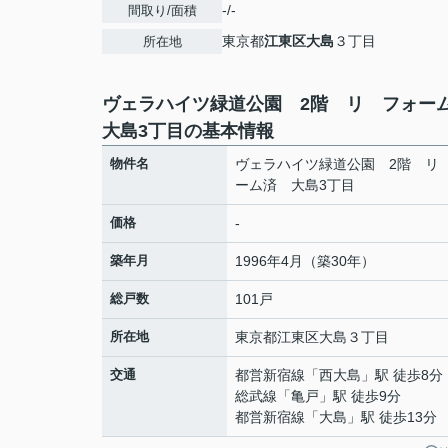
-/-
間取り/面積
東京都
江東区
大島
３丁目
所在地
ヴェラハイツ緑道公園 2階 リ フォ
大島3丁目の基本情報
物件名
ヴェラハイツ緑道公園 2階 リ
ーム済 大島3丁目
価格
-
築年月
1996年4月（築30年）
総戸数
101戸
所在地
東京都
江東区
大島
３丁目
交通
都営新宿線
「
西大島
」駅 徒歩8分
総武線
「
亀戸
」駅 徒歩9分
都営新宿線
「
大島
」駅 徒歩13分