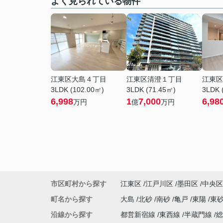
よく見られている物件
江東区大島４丁目
江東区清澄１丁目
江東区
3LDK (102.00㎡)
3LDK (71.45㎡)
3LDK 
6,998
1
7,000
6,98
万円
億
万円
市区町村から探す
江東区
江戸川区
墨田区
中央区
町名から探す
大島
北砂
南砂
亀戸
東陽
東
沿線から探す
都営新宿線
東西線
半蔵門線