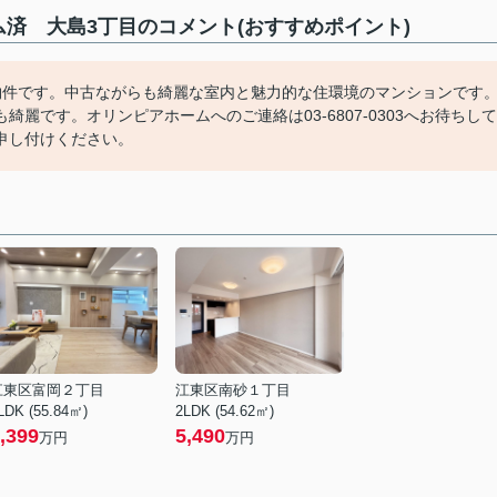
済 大島3丁目のコメント(おすすめポイント)
物件です。中古ながらも綺麗な室内と魅力的な住環境のマンションです
麗です。オリンピアホームへのご連絡は03-6807-0303へお待ちして
申し付けください。
江東区富岡２丁目
江東区南砂１丁目
LDK (55.84㎡)
2LDK (54.62㎡)
,399
5,490
万円
万円