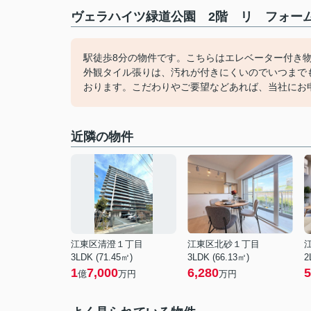
ヴェラハイツ緑道公園 2階 リ フォーム
駅徒歩8分の物件です。こちらはエレベーター付き
外観タイル張りは、汚れが付きにくいのでいつまでも綺
おります。こだわりやご要望などあれば、当社にお
近隣の物件
江東区清澄１丁目
江東区北砂１丁目
3LDK (71.45㎡)
3LDK (66.13㎡)
2
1
7,000
6,280
5
億
万円
万円