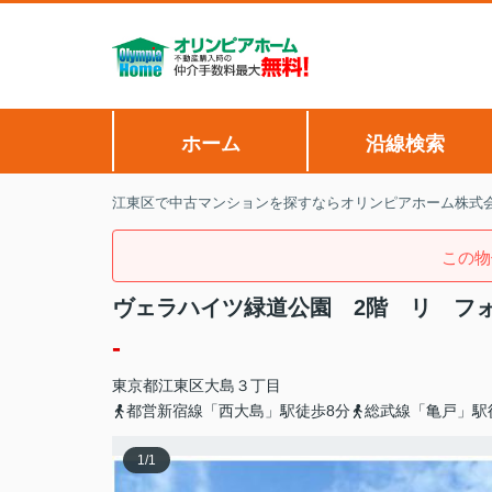
ホーム
沿線検索
江東区で中古マンションを探すならオリンピアホーム株式
この物
ヴェラハイツ緑道公園 2階 リ フ
-
東京都
江東区
大島
３丁目
都営新宿線「西大島」駅徒歩8分
総武線「亀戸」駅
1
/
1