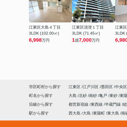
江東区大島４丁目
江東区清澄１丁目
江東区
3LDK (102.00㎡)
3LDK (71.45㎡)
3LDK 
6,998
1
7,000
6,98
万円
億
万円
市区町村から探す
江東区
江戸川区
墨田区
中央区
町名から探す
大島
北砂
南砂
亀戸
東砂
東
沿線から探す
都営新宿線
東西線
半蔵門線
駅から探す
西大島
大島
東陽町
東大島
南