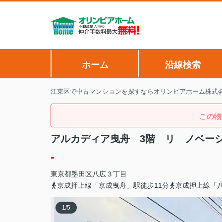
ホーム
沿線検索
江東区で中古マンションを探すならオリンピアホーム株式
この物
アルカディア曳舟 3階 リ ノベー
-
東京都
墨田区
八広
３丁目
京成押上線「京成曳舟」駅徒歩11分
京成押上線「八
1
/
5