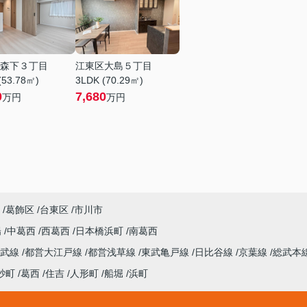
森下３丁目
江東区大島５丁目
(53.78㎡)
3LDK (70.29㎡)
0
7,680
万円
万円
葛飾区
台東区
市川市
陽
中葛西
西葛西
日本橋浜町
南葛西
総武線
都営大江戸線
都営浅草線
東武亀戸線
日比谷線
京葉線
総武本
砂町
葛西
住吉
人形町
船堀
浜町