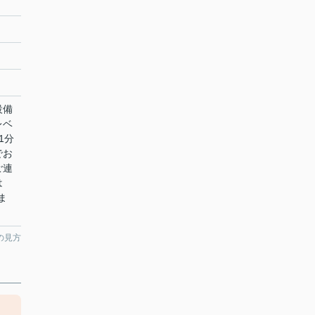
設備
レベ
1分
でお
ご連
は
ま
の見方
。