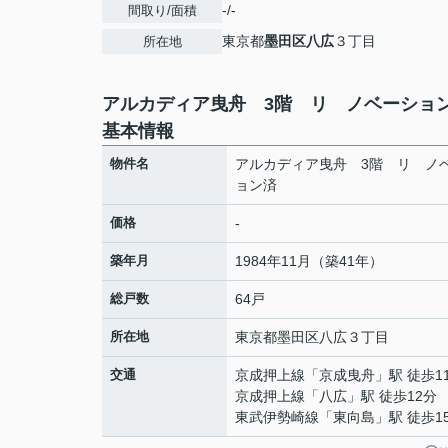
-/-
間取り/面積
東京都
墨田区
八広
３丁目
所在地
アルカディア曳舟 3階 リ ノベーショ
基本情報
物件名
アルカディア曳舟 3階 リ ノ
ョン済
価格
-
築年月
1984年11月（築41年）
総戸数
64戸
所在地
東京都
墨田区
八広
３丁目
交通
京成押上線
「
京成曳舟
」駅 徒歩1
京成押上線
「
八広
」駅 徒歩12分
東武伊勢崎線
「
東向島
」駅 徒歩1