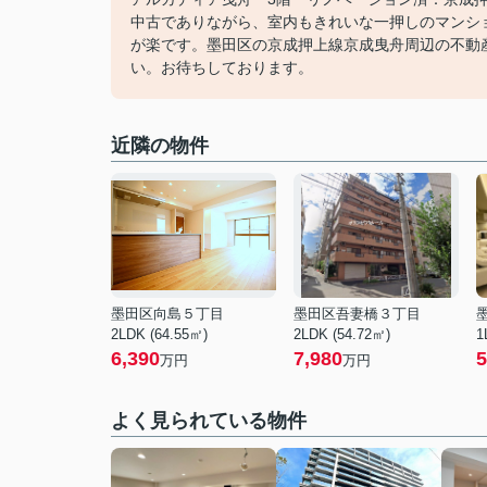
中古でありながら、室内もきれいな一押しのマンシ
が楽です。墨田区の京成押上線京成曳舟周辺の不動産情
い。お待ちしております。
近隣の物件
墨田区向島５丁目
墨田区吾妻橋３丁目
2LDK (64.55㎡)
2LDK (54.72㎡)
1
6,390
7,980
5
万円
万円
よく見られている物件