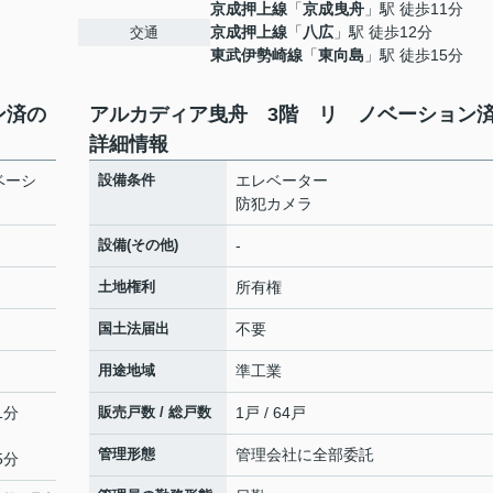
京成押上線
「
京成曳舟
」駅 徒歩11分
京成押上線
「
八広
」駅 徒歩12分
交通
東武伊勢崎線
「
東向島
」駅 徒歩15分
ン済の
アルカディア曳舟 3階 リ ノベーション
詳細情報
ベーシ
設備条件
エレベーター
防犯カメラ
設備(その他)
-
土地権利
所有権
国土法届出
不要
用途地域
準工業
1分
販売戸数 / 総戸数
1戸 / 64戸
管理形態
管理会社に全部委託
5分