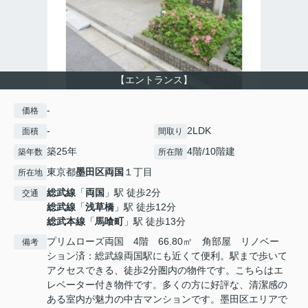
【エントランス】
-
価格
-
2LDK
面積
間取り
築25年
4階/10階建
築年数
所在階
東京都
墨田区
両国
１丁目
所在地
総武線
「
両国
」駅 徒歩2分
交通
総武線
「
浅草橋
」駅 徒歩12分
総武本線
「
馬喰町
」駅 徒歩13分
プリムローズ両国 4階 66.80㎡ 角部屋 リノベー
備考
ション済：総武線両国駅にも近くて便利。駅まで歩いて
アクセスできる、徒歩2分圏内の物件です。こちらはエ
レベーター付き物件です。多くの方に好評な、清潔感の
ある室内が魅力の中古マンションです。墨田区エリアで