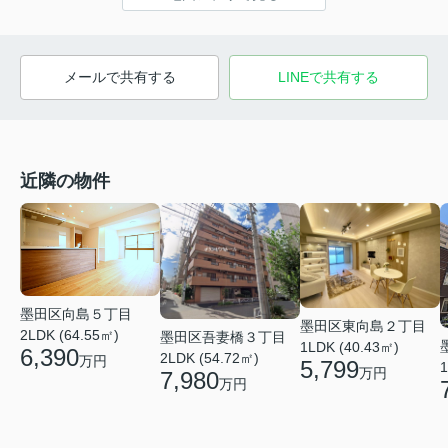
メールで共有する
LINEで共有する
近隣の物件
墨田区向島５丁目
墨田区東向島２丁目
2LDK (64.55㎡)
墨田区吾妻橋３丁目
1LDK (40.43㎡)
6,390
2LDK (54.72㎡)
万円
5,799
1
万円
7,980
万円