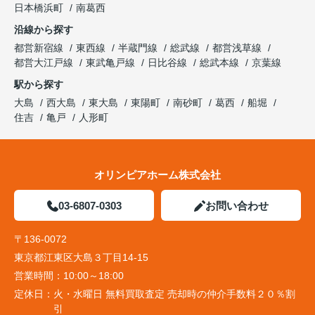
日本橋浜町
南葛西
沿線から探す
都営新宿線
東西線
半蔵門線
総武線
都営浅草線
都営大江戸線
東武亀戸線
日比谷線
総武本線
京葉線
駅から探す
大島
西大島
東大島
東陽町
南砂町
葛西
船堀
住吉
亀戸
人形町
オリンピアホーム株式会社
03-6807-0303
お問い合わせ
〒136-0072
東京都江東区大島３丁目14-15
営業時間：
10:00～18:00
定休日：
火・水曜日 無料買取査定 売却時の仲介手数料２０％割
引