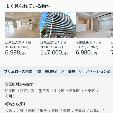
よく見られている物件
江東区大島４丁目
江東区清澄１丁目
江東区森下３丁目
3LDK (102.00㎡)
3LDK (71.45㎡)
3LDK (53.78㎡)
3
6,998
1
7,000
6,980
万円
億
万円
万円
プリムローズ両国 4階 66.80㎡ 角 部屋 リ ノベーション済
市区町村から探す
江東区
江戸川区
墨田区
中央区
葛飾区
台東区
市川市
町名から探す
大島
北砂
南砂
亀戸
東砂
東陽
中葛西
西葛西