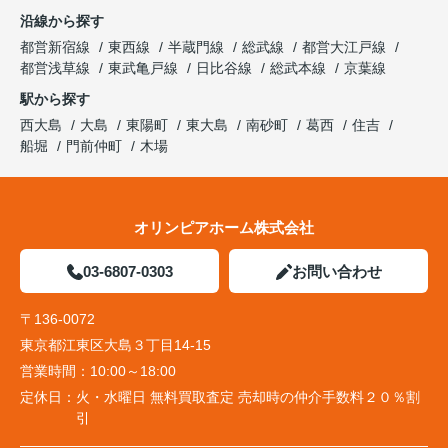
沿線から探す
都営新宿線
東西線
半蔵門線
総武線
都営大江戸線
都営浅草線
東武亀戸線
日比谷線
総武本線
京葉線
駅から探す
西大島
大島
東陽町
東大島
南砂町
葛西
住吉
船堀
門前仲町
木場
オリンピアホーム株式会社
03-6807-0303
お問い合わせ
〒136-0072
東京都江東区大島３丁目14-15
営業時間：
10:00～18:00
定休日：
火・水曜日 無料買取査定 売却時の仲介手数料２０％割
引