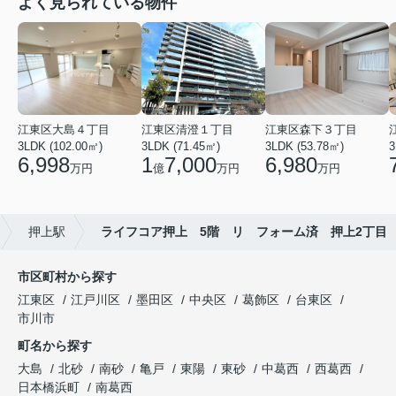
よく見られている物件
江東区大島４丁目
江東区清澄１丁目
江東区森下３丁目
3LDK (102.00㎡)
3LDK (71.45㎡)
3LDK (53.78㎡)
3
6,998
1
7,000
6,980
万円
億
万円
万円
押上駅
ライフコア押上 5階 リ フォーム済 押上2丁目
市区町村から探す
江東区
江戸川区
墨田区
中央区
葛飾区
台東区
市川市
町名から探す
大島
北砂
南砂
亀戸
東陽
東砂
中葛西
西葛西
日本橋浜町
南葛西