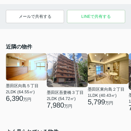
メールで共有する
LINEで共有する
近隣の物件
墨田区向島５丁目
墨田区東向島２丁目
2LDK (64.55㎡)
墨田区吾妻橋３丁目
1LDK (40.43㎡)
6,390
2LDK (54.72㎡)
万円
5,799
1
万円
7,980
万円