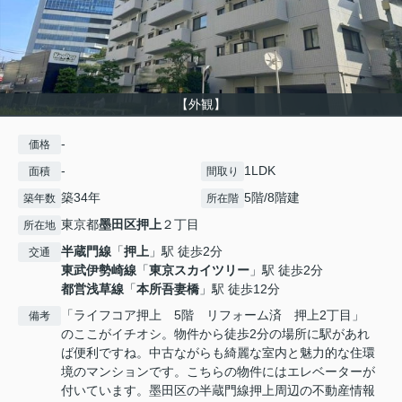
【外観】
-
価格
-
1LDK
面積
間取り
築34年
5階/8階建
築年数
所在階
東京都
墨田区
押上
２丁目
所在地
半蔵門線
「
押上
」駅 徒歩2分
交通
東武伊勢崎線
「
東京スカイツリー
」駅 徒歩2分
都営浅草線
「
本所吾妻橋
」駅 徒歩12分
「ライフコア押上 5階 リフォーム済 押上2丁目」
備考
のここがイチオシ。物件から徒歩2分の場所に駅があれ
ば便利ですね。中古ながらも綺麗な室内と魅力的な住環
境のマンションです。こちらの物件にはエレベーターが
付いています。墨田区の半蔵門線押上周辺の不動産情報