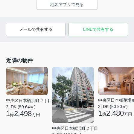
地図アプリで見る
メールで共有する
LINEで共有する
近隣の物件
中央区日本橋茅場
中央区日本橋浜町２丁目
2LDK (50.90㎡)
2LDK (59.64㎡)
1
2,480
1
2,498
億
万円
億
万円
中央区日本橋浜町２丁目