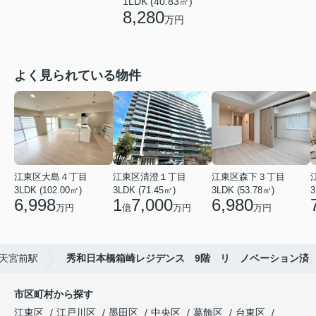
1LDK (40.83㎡)
8,280
万円
よく見られている物件
江東区大島４丁目
江東区清澄１丁目
江東区森下３丁目
3LDK (102.00㎡)
3LDK (71.45㎡)
3LDK (53.78㎡)
3
6,998
1
7,000
6,980
万円
億
万円
万円
天宮前駅
秀和日本橋箱崎レジデンス 9階 リ ノベーション済
市区町村から探す
江東区
江戸川区
墨田区
中央区
葛飾区
台東区