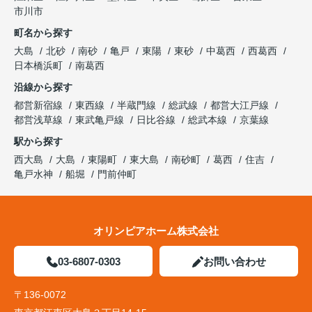
市川市
町名から探す
大島
北砂
南砂
亀戸
東陽
東砂
中葛西
西葛西
日本橋浜町
南葛西
沿線から探す
都営新宿線
東西線
半蔵門線
総武線
都営大江戸線
都営浅草線
東武亀戸線
日比谷線
総武本線
京葉線
駅から探す
西大島
大島
東陽町
東大島
南砂町
葛西
住吉
亀戸水神
船堀
門前仲町
オリンピアホーム株式会社
03-6807-0303
お問い合わせ
〒136-0072