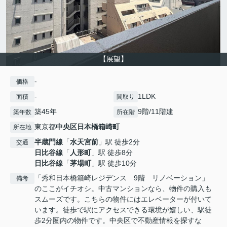
【展望】
-
価格
-
1LDK
面積
間取り
築45年
9階/11階建
築年数
所在階
東京都
中央区
日本橋箱崎町
所在地
半蔵門線
「
水天宮前
」駅 徒歩2分
交通
日比谷線
「
人形町
」駅 徒歩8分
日比谷線
「
茅場町
」駅 徒歩10分
「秀和日本橋箱崎レジデンス 9階 リノベーション」
備考
のここがイチオシ。中古マンションなら、物件の購入も
スムーズです。こちらの物件にはエレベーターが付いて
います。徒歩で駅にアクセスできる環境が嬉しい、駅徒
歩2分圏内の物件です。中央区で不動産情報を探すな