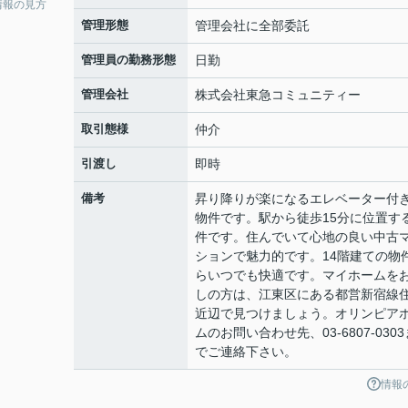
情報の見方
管理形態
管理会社に全部委託
管理員の勤務形態
日勤
管理会社
株式会社東急コミュニティー
取引態様
仲介
引渡し
即時
備考
昇り降りが楽になるエレベーター付
物件です。駅から徒歩15分に位置す
件です。住んでいて心地の良い中古
ションで魅力的です。14階建ての物
らいつでも快適です。マイホームを
しの方は、江東区にある都営新宿線
近辺で見つけましょう。オリンピア
ムのお問い合わせ先、03-6807-0303
でご連絡下さい。
情報