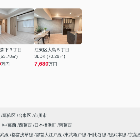
森下３丁目
江東区大島５丁目
(53.78㎡)
3LDK (70.29㎡)
0
7,680
万円
万円
葛飾区
台東区
市川市
陽
中葛西
西葛西
日本橋浜町
南葛西
総武線
都営浅草線
都営大江戸線
東武亀戸線
日比谷線
総武本線
京葉