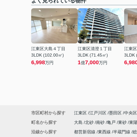
よく見られている物件
江東区大島４丁目
江東区清澄１丁目
江東区
3LDK (102.00㎡)
3LDK (71.45㎡)
3LDK 
6,998
1
7,000
6,98
万円
億
万円
市区町村から探す
江東区
江戸川区
墨田区
中央区
町名から探す
大島
北砂
南砂
亀戸
東砂
東
沿線から探す
都営新宿線
東西線
半蔵門線