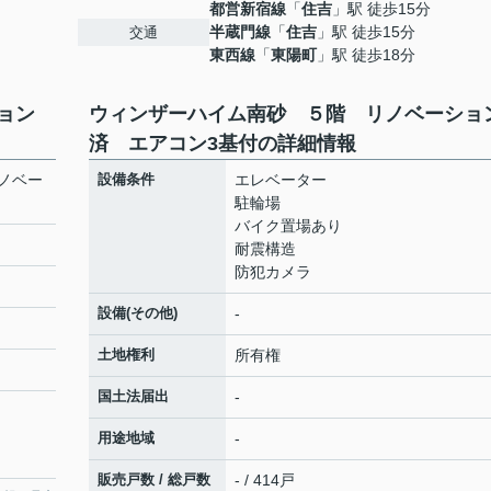
都営新宿線
「
住吉
」駅 徒歩15分
半蔵門線
「
住吉
」駅 徒歩15分
交通
東西線
「
東陽町
」駅 徒歩18分
ョン
ウィンザーハイム南砂 ５階 リノベーショ
済 エアコン3基付の詳細情報
ノベー
設備条件
エレベーター
駐輪場
バイク置場あり
耐震構造
防犯カメラ
設備(その他)
-
土地権利
所有権
国土法届出
-
用途地域
-
販売戸数 / 総戸数
- / 414戸