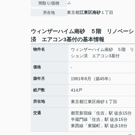
-/-
間取り/面積
東京都
江東区
南砂
１丁目
所在地
ウィンザーハイム南砂 ５階 リノベーシ
済 エアコン3基付の基本情報
物件名
ウィンザーハイム南砂 ５階 リ
ション済 エアコン3基付
価格
-
築年月
1981年8月（築45年）
総戸数
414戸
所在地
東京都
江東区
南砂
１丁目
交通
都営新宿線
「
住吉
」駅 徒歩15分
半蔵門線
「
住吉
」駅 徒歩15分
東西線
「
東陽町
」駅 徒歩18分