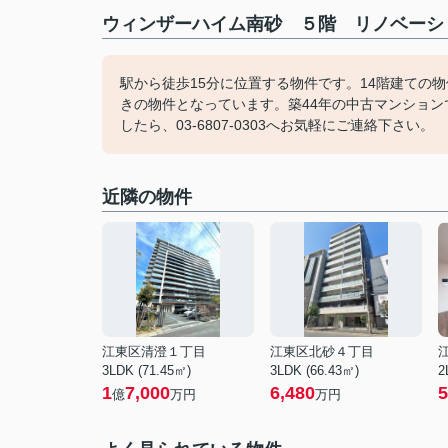
ウィンザーハイム南砂 ５階 リノベーショ
駅から徒歩15分に位置する物件です。14階建ての
きの物件となっています。築44年の中古マンショ
したら、03-6807-0303へお気軽にご連絡下さい。
近隣の物件
江東区清澄１丁目
江東区北砂４丁目
3LDK (71.45㎡)
3LDK (66.43㎡)
2
1
7,000
6,480
5
億
万円
万円