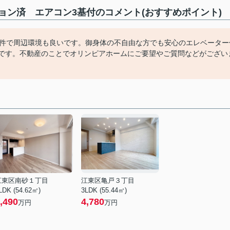
ン済 エアコン3基付のコメント(おすすめポイント)
物件で周辺環境も良いです。御身体の不自由な方でも安心のエレベーター
ンです。不動産のことでオリンピアホームにご要望やご質問などがござい
江東区南砂１丁目
江東区亀戸３丁目
LDK (54.62㎡)
3LDK (55.44㎡)
,490
4,780
万円
万円