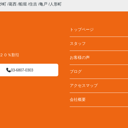
砂町
葛西
船堀
住吉
亀戸
人形町
トップページ
スタッフ
料２０％割引
お客様の声
03-6807-0303
ブログ
アクセスマップ
会社概要