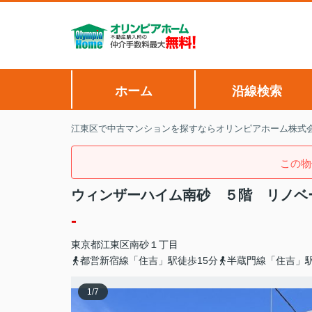
ホーム
沿線検索
江東区で中古マンションを探すならオリンピアホーム株式
この物
ウィンザーハイム南砂 ５階 リノベ
-
東京都
江東区
南砂
１丁目
都営新宿線「住吉」駅徒歩15分
半蔵門線「住吉」駅
1
/
7