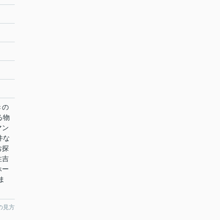
きの
る物
マン
件な
お探
住吉
ホー
ま
の見方