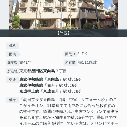
【外観】
-
価格
-
2LDK
面積
間取り
築41年
7階/11階建
築年数
所在階
東京都
墨田区
東向島
３丁目
所在地
東武伊勢崎線
「
東向島
」駅 徒歩5分
交通
東武伊勢崎線
「
曳舟
」駅 徒歩6分
京成押上線
「
京成曳舟
」駅 徒歩8分
「朝日プラザ東向島 7階 空室 リフォーム済」のこ
備考
こがイチオシ。11階建てで街並みにも合ったおすすめ
の物件です。綺麗に整備された中古マンションで清潔感
を感じます。駅から物件まで徒歩5分です。墨田区でマ
イホームのご購入を検討している方は、オリンピアホー