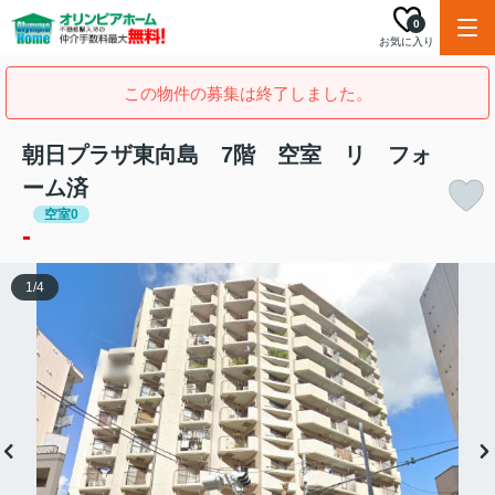
0
お気に入り
この物件の募集は終了しました。
朝日プラザ東向島 7階 空室 リ フォ
ーム済
空室0
-
1
/
4