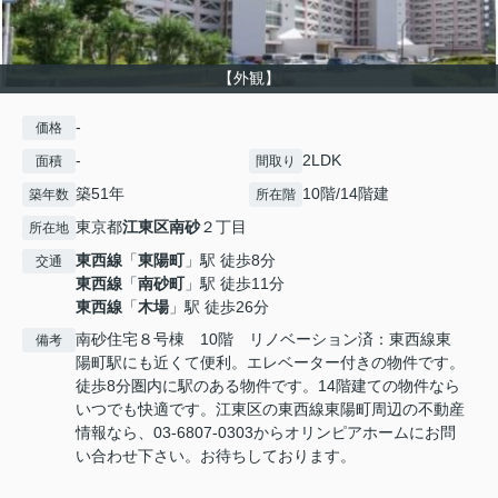
【外観】
-
価格
-
2LDK
面積
間取り
築51年
10階/14階建
築年数
所在階
東京都
江東区
南砂
２丁目
所在地
東西線
「
東陽町
」駅 徒歩8分
交通
東西線
「
南砂町
」駅 徒歩11分
東西線
「
木場
」駅 徒歩26分
南砂住宅８号棟 10階 リノベーション済：東西線東
備考
陽町駅にも近くて便利。エレベーター付きの物件です。
徒歩8分圏内に駅のある物件です。14階建ての物件なら
いつでも快適です。江東区の東西線東陽町周辺の不動産
情報なら、03-6807-0303からオリンピアホームにお問
い合わせ下さい。お待ちしております。