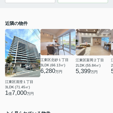
近隣の物件
江東区北砂１丁目
江東区富岡２丁目
3LDK (66.13㎡)
2LDK (55.84㎡)
2
6,280
5,399
万円
万円
江東区清澄１丁目
3LDK (71.45㎡)
1
7,000
億
万円