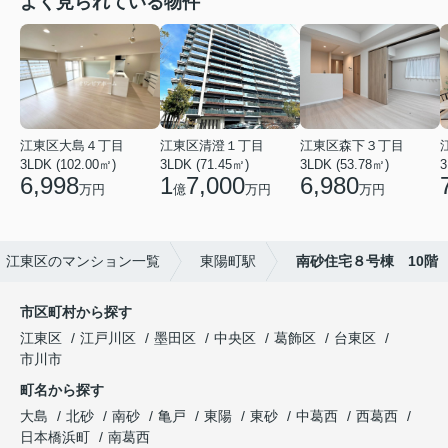
よく見られている物件
江東区大島４丁目
江東区清澄１丁目
江東区森下３丁目
3LDK (102.00㎡)
3LDK (71.45㎡)
3LDK (53.78㎡)
3
6,998
1
7,000
6,980
万円
億
万円
万円
江東区のマンション一覧
東陽町駅
南砂住宅８号棟 10階
市区町村から探す
江東区
江戸川区
墨田区
中央区
葛飾区
台東区
市川市
町名から探す
大島
北砂
南砂
亀戸
東陽
東砂
中葛西
西葛西
日本橋浜町
南葛西