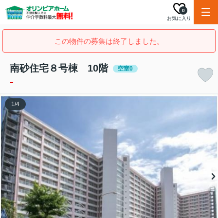
0
お気に入り
この物件の募集は終了しました。
南砂住宅８号棟 10階
空室0
-
1
/
4