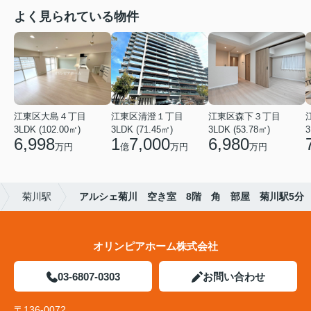
よく見られている物件
江東区大島４丁目
江東区清澄１丁目
江東区森下３丁目
3LDK (102.00㎡)
3LDK (71.45㎡)
3LDK (53.78㎡)
3
6,998
1
7,000
6,980
万円
億
万円
万円
菊川駅
アルシェ菊川 空き室 8階 角 部屋 菊川駅5分
オリンピアホーム株式会社
03-6807-0303
お問い合わせ
〒136-0072