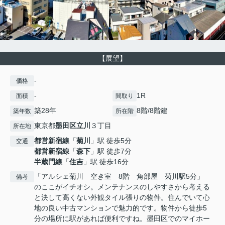
【展望】
-
価格
-
1R
面積
間取り
築28年
8階/8階建
築年数
所在階
東京都
墨田区
立川
３丁目
所在地
都営新宿線
「
菊川
」駅 徒歩5分
交通
都営新宿線
「
森下
」駅 徒歩7分
半蔵門線
「
住吉
」駅 徒歩16分
「アルシェ菊川 空き室 8階 角部屋 菊川駅5分」
備考
のここがイチオシ。メンテナンスのしやすさから考える
と決して高くない外観タイル張りの物件。住んでいて心
地の良い中古マンションで魅力的です。物件から徒歩5
分の場所に駅があれば便利ですね。墨田区でのマイホー