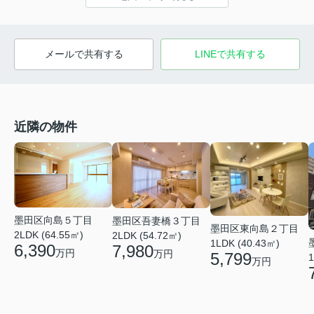
メールで共有する
LINEで共有する
近隣の物件
墨田区向島５丁目
墨田区吾妻橋３丁目
墨田区東向島２丁目
2LDK (64.55㎡)
2LDK (54.72㎡)
1LDK (40.43㎡)
6,390
7,980
万円
万円
5,799
1
万円