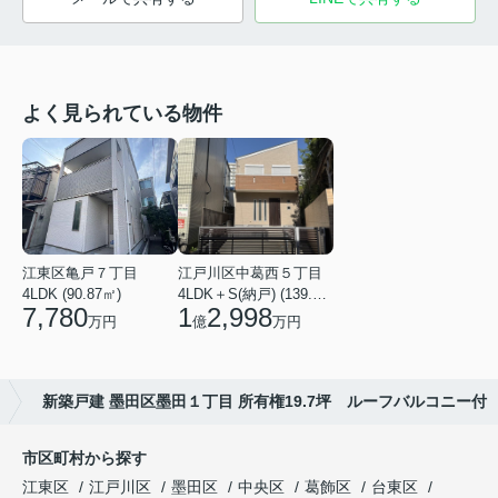
よく見られている物件
江東区亀戸７丁目
江戸川区中葛西５丁目
4LDK (90.87㎡)
4LDK＋S(納戸) (139.49㎡)
7,780
1
2,998
万円
億
万円
新築戸建 墨田区墨田１丁目 所有権19.7坪 ルーフバルコニー付
市区町村から探す
江東区
江戸川区
墨田区
中央区
葛飾区
台東区