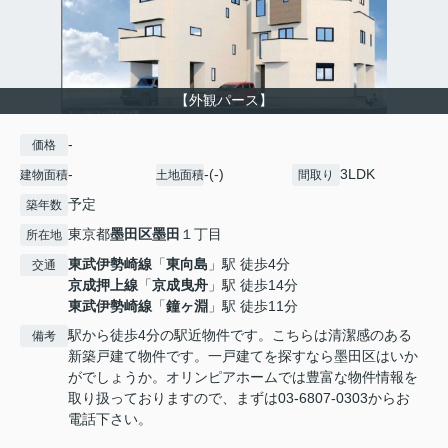
【外観パース】
-
価格
-
-(-)
3LDK
建物面積
土地面積
間取り
予定
築年数
東京都
墨田区
墨田
１丁目
所在地
東武伊勢崎線
「
東向島
」駅 徒歩4分
交通
京成押上線
「
京成曳舟
」駅 徒歩14分
東武伊勢崎線
「
鐘ヶ淵
」駅 徒歩11分
駅から徒歩4分の駅近物件です。こちらは清潔感のある
備考
新築戸建て物件です。一戸建てを探すなら墨田区はいか
がでしょうか。オリンピアホームでは豊富な物件情報を
取り扱っておりますので、まずは03-6807-0303からお
電話下さい。