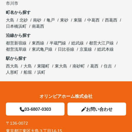
市川市
町名から探す
大島
北砂
南砂
亀戸
東砂
東陽
中葛西
西葛西
日本橋浜町
南葛西
沿線から探す
都営新宿線
東西線
半蔵門線
総武線
都営大江戸線
都営浅草線
東武亀戸線
日比谷線
京葉線
総武本線
駅から探す
西大島
大島
東陽町
東大島
南砂町
葛西
住吉
人形町
船堀
浜町
オリンピアホーム株式会社
03-6807-0303
お問い合わせ
〒136-0072
東京都江東区大島３丁目14-15