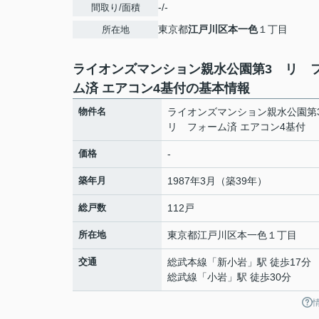
-/-
間取り/面積
東京都
江戸川区
本一色
１丁目
所在地
ライオンズマンション親水公園第3 リ 
ム済 エアコン4基付の基本情報
物件名
ライオンズマンション親水公園
リ フォーム済 エアコン4基付
価格
-
築年月
1987年3月（築39年）
総戸数
112戸
所在地
東京都
江戸川区
本一色
１丁目
交通
総武本線
「
新小岩
」駅 徒歩17分
総武線
「
小岩
」駅 徒歩30分