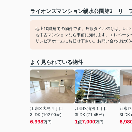
ライオンズマンション親水公園第3 リ フ
地上10階建ての物件です。外観タイル張りは、い
も中古マンションなら事前に知れます。エレベータ
リンピアホームにお任せ下さい。お問い合わせは03-6
よく見られている物件
江東区大島４丁目
江東区清澄１丁目
江東区
3LDK (102.00㎡)
3LDK (71.45㎡)
3LDK 
6,998
1
7,000
6,98
万円
億
万円