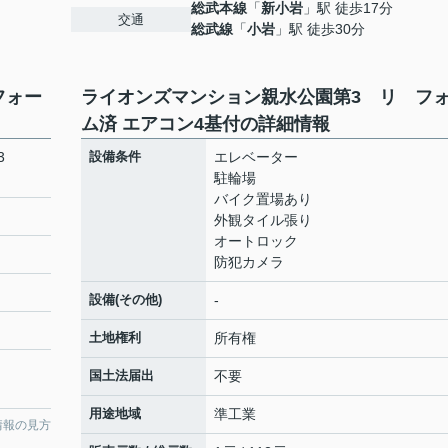
総武本線
「
新小岩
」駅 徒歩17分
交通
総武線
「
小岩
」駅 徒歩30分
フォー
ライオンズマンション親水公園第3 リ フ
ム済 エアコン4基付の詳細情報
第3
設備条件
エレベーター
駐輪場
バイク置場あり
外観タイル張り
オートロック
防犯カメラ
設備(その他)
-
土地権利
所有権
国土法届出
不要
用途地域
準工業
情報の見方