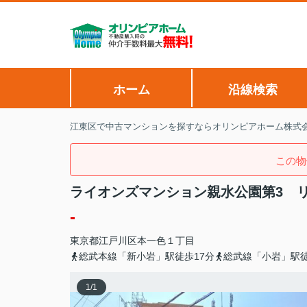
ホーム
沿線検索
江東区で中古マンションを探すならオリンピアホーム株式
この物
ライオンズマンション親水公園第3 リ
-
東京都
江戸川区
本一色
１丁目
総武本線「新小岩」駅徒歩17分
総武線「小岩」駅徒
1
/
1