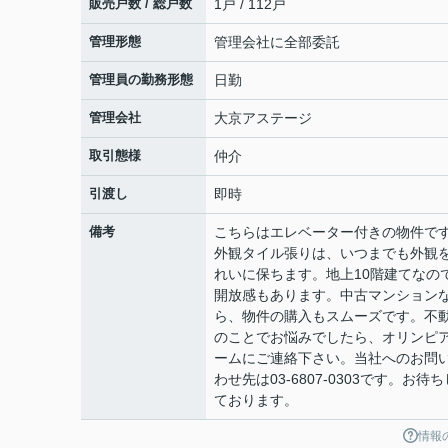
販売戸数 / 総戸数
1戸 / 112戸
管理形態
管理会社に全部委託
管理員の勤務形態
日勤
管理会社
大京アステージ
取引態様
仲介
引渡し
即時
備考
こちらはエレベーター付きの物件で
外観タイル張りは、いつまでも外観
れいに保ちます。地上10階建てなの
開放感もあります。中古マンション
ら、物件の購入もスムーズです。不
のことでお悩みでしたら、オリンピ
ームにご連絡下さい。当社へのお問
わせ先は03-6807-0303です。お待ち
ております。
情報