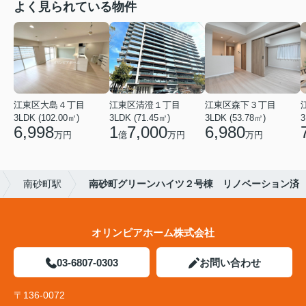
よく見られている物件
江東区大島４丁目
江東区清澄１丁目
江東区森下３丁目
3LDK (102.00㎡)
3LDK (71.45㎡)
3LDK (53.78㎡)
3
6,998
1
7,000
6,980
万円
億
万円
万円
南砂町駅
南砂町グリーンハイツ２号棟 リノベーション済
オリンピアホーム株式会社
03-6807-0303
お問い合わせ
〒136-0072