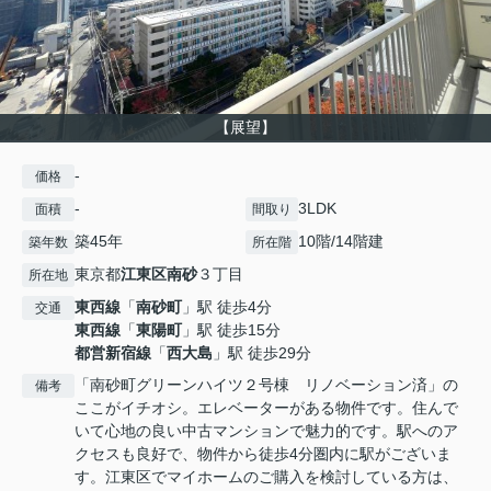
【展望】
-
価格
-
3LDK
面積
間取り
築45年
10階/14階建
築年数
所在階
東京都
江東区
南砂
３丁目
所在地
東西線
「
南砂町
」駅 徒歩4分
交通
東西線
「
東陽町
」駅 徒歩15分
都営新宿線
「
西大島
」駅 徒歩29分
「南砂町グリーンハイツ２号棟 リノベーション済」の
備考
ここがイチオシ。エレベーターがある物件です。住んで
いて心地の良い中古マンションで魅力的です。駅へのア
クセスも良好で、物件から徒歩4分圏内に駅がございま
す。江東区でマイホームのご購入を検討している方は、