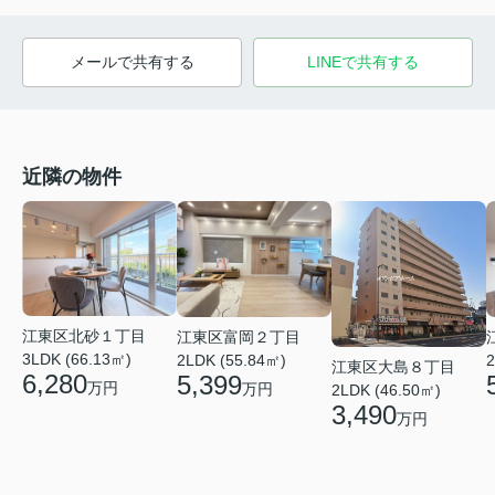
メールで共有する
LINEで共有する
近隣の物件
江東区北砂１丁目
江東区富岡２丁目
3LDK (66.13㎡)
2LDK (55.84㎡)
2
江東区大島８丁目
6,280
5,399
万円
万円
2LDK (46.50㎡)
3,490
万円