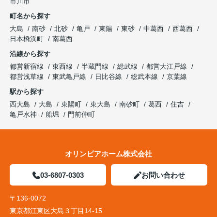
市川市
町名から探す
大島
南砂
北砂
亀戸
東陽
東砂
中葛西
西葛西
日本橋浜町
南葛西
沿線から探す
都営新宿線
東西線
半蔵門線
総武線
都営大江戸線
都営浅草線
東武亀戸線
日比谷線
総武本線
京葉線
駅から探す
西大島
大島
東陽町
東大島
南砂町
葛西
住吉
亀戸水神
船堀
門前仲町
オリンピアホーム株式会社
03-6807-0303
お問い合わせ
〒136-0072
東京都江東区大島３丁目14-15