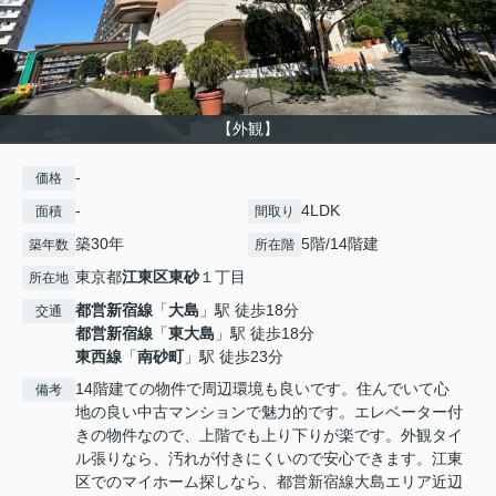
【外観】
-
価格
-
4LDK
面積
間取り
築30年
5階/14階建
築年数
所在階
東京都
江東区
東砂
１丁目
所在地
都営新宿線
「
大島
」駅 徒歩18分
交通
都営新宿線
「
東大島
」駅 徒歩18分
東西線
「
南砂町
」駅 徒歩23分
14階建ての物件で周辺環境も良いです。住んでいて心
備考
地の良い中古マンションで魅力的です。エレベーター付
きの物件なので、上階でも上り下りが楽です。外観タイ
ル張りなら、汚れが付きにくいので安心できます。江東
区でのマイホーム探しなら、都営新宿線大島エリア近辺