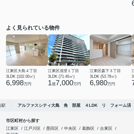
よく見られている物件
江東区大島４丁目
江東区清澄１丁目
江東区森下３丁目
3LDK (102.00㎡)
3LDK (71.45㎡)
3LDK (53.78㎡)
3
6,998
1
7,000
6,980
万円
億
万円
万円
島駅
アルファスシティ大島 角 部屋 ４LDK リ フォーム済
市区町村から探す
江東区
江戸川区
墨田区
中央区
葛飾区
台東区