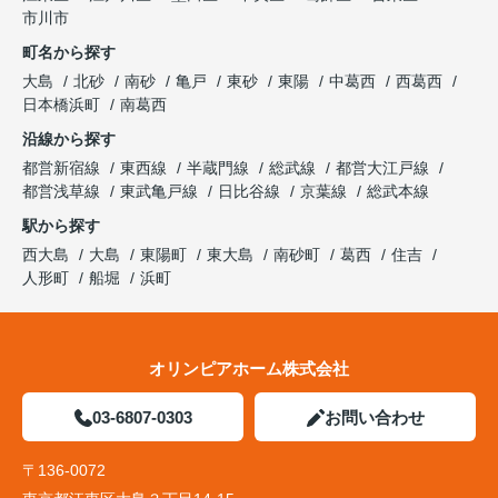
市川市
町名から探す
大島
北砂
南砂
亀戸
東砂
東陽
中葛西
西葛西
日本橋浜町
南葛西
沿線から探す
都営新宿線
東西線
半蔵門線
総武線
都営大江戸線
都営浅草線
東武亀戸線
日比谷線
京葉線
総武本線
駅から探す
西大島
大島
東陽町
東大島
南砂町
葛西
住吉
人形町
船堀
浜町
オリンピアホーム株式会社
03-6807-0303
お問い合わせ
〒136-0072