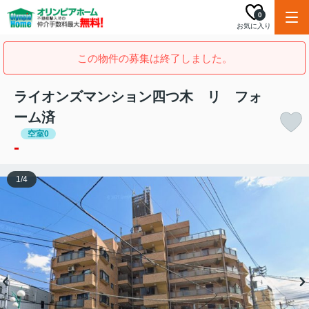
0
お気に入り
この物件の募集は終了しました。
ライオンズマンション四つ木 リ フォ
ーム済
空室0
-
1
/
4