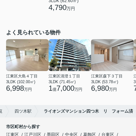
3LDK (62.60㎡)
4,790
万円
よく見られている物件
江東区大島４丁目
江東区清澄１丁目
江東区森下３丁目
3LDK (102.00㎡)
3LDK (71.45㎡)
3LDK (53.78㎡)
3
6,998
1
7,000
6,980
万円
億
万円
万円
覧
四ツ木駅
ライオンズマンション四つ木 リ フォーム済
市区町村から探す
江東区
江戸川区
墨田区
中央区
葛飾区
台東区