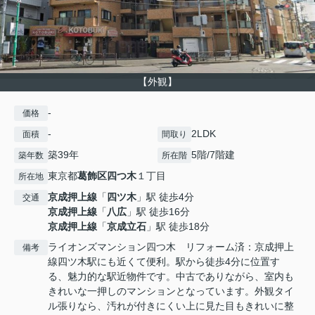
【外観】
-
価格
-
2LDK
面積
間取り
築39年
5階/7階建
築年数
所在階
東京都
葛飾区
四つ木
１丁目
所在地
京成押上線
「
四ツ木
」駅 徒歩4分
交通
京成押上線
「
八広
」駅 徒歩16分
京成押上線
「
京成立石
」駅 徒歩18分
ライオンズマンション四つ木 リフォーム済：京成押上
備考
線四ツ木駅にも近くて便利。駅から徒歩4分に位置す
る、魅力的な駅近物件です。中古でありながら、室内も
きれいな一押しのマンションとなっています。外観タイ
ル張りなら、汚れが付きにくい上に見た目もきれいに整