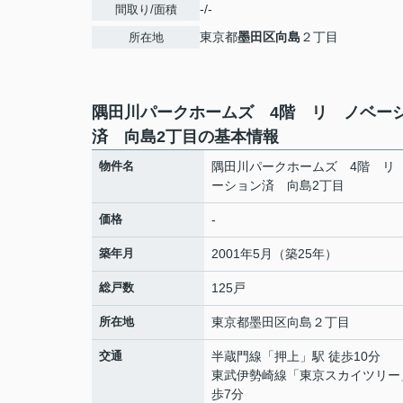
-/-
間取り/面積
東京都
墨田区
向島
２丁目
所在地
隅田川パークホームズ 4階 リ ノベー
済 向島2丁目の基本情報
物件名
隅田川パークホームズ 4階 リ
ーション済 向島2丁目
価格
-
築年月
2001年5月（築25年）
総戸数
125戸
所在地
東京都
墨田区
向島
２丁目
交通
半蔵門線
「
押上
」駅 徒歩10分
東武伊勢崎線
「
東京スカイツリー
歩7分