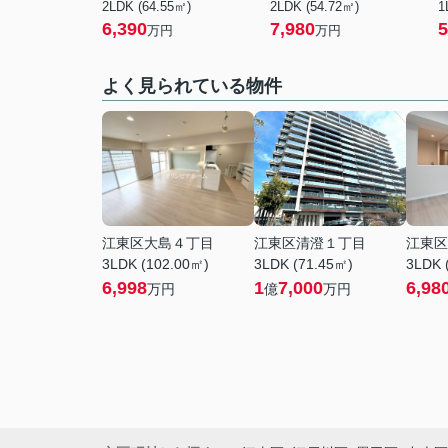
2LDK (64.55㎡)
2LDK (54.72㎡)
1
6,390
7,980
5
万円
万円
よく見られている物件
江東区大島４丁目
江東区清澄１丁目
江東区
3LDK (102.00㎡)
3LDK (71.45㎡)
3LDK 
6,998
1
7,000
6,98
万円
億
万円