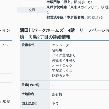
半蔵門線
「
押上
」駅 徒歩10分
東武伊勢崎線
「
東京スカイツリー
」駅 徒
交通
分
都営浅草線
「
本所吾妻橋
」駅 徒歩9分
ション
隅田川パークホームズ 4階 リ ノベーシ
済 向島2丁目の詳細情報
 ノベ
設備条件
エレベーター
駐輪場
バイク置場あり
外観タイル張り
オートロック
宅配ボックス
防犯カメラ
設備(その他)
-
土地権利
所有権
」駅 徒
国土法届出
不要