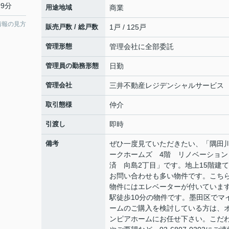
9分
用途地域
商業
情報の見方
販売戸数 / 総戸数
1戸 / 125戸
管理形態
管理会社に全部委託
管理員の勤務形態
日勤
管理会社
三井不動産レジデンシャルサービス
取引態様
仲介
引渡し
即時
備考
ぜひ一度見ていただきたい、「隅田
ークホームズ 4階 リノベーション
済 向島2丁目」です。地上15階建
お問い合わせも多い物件です。こち
物件にはエレベーターが付いていま
駅徒歩10分の物件です。墨田区でマ
ームのご購入を検討している方は、
ンピアホームにお任せ下さい。こだ