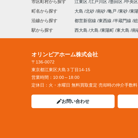
市区町村から探す
江東区
江戸川区
墨田区
中央区
町名から探す
大島
北砂
南砂
亀戸
東砂
東
沿線から探す
都営新宿線
東西線
半蔵門線
駅から探す
西大島
大島
東陽町
東大島
南
オリンピアホーム株式会社
〒136-0072
東京都江東区大島３丁目14-15
営業時間：
10:00～18:00
定休日：
火・水曜日 無料買取査定 売却時の仲介手数
お問い合わせ