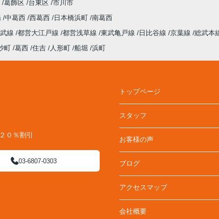
葛飾区
台東区
市川市
陽
中葛西
西葛西
日本橋浜町
南葛西
総武線
都営大江戸線
都営浅草線
東武亀戸線
日比谷線
京葉線
総武本
砂町
葛西
住吉
人形町
船堀
浜町
トップページ
スタッフ
料２０％割引
お客様の声
03-6807-0303
ブログ
アクセスマップ
会社概要