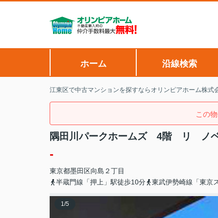
ホーム
沿線検索
江東区で中古マンションを探すならオリンピアホーム株式
この物
隅田川パークホームズ 4階 リ ノ
-
東京都
墨田区
向島
２丁目
半蔵門線「押上」駅徒歩10分
東武伊勢崎線「東京
1
/
5