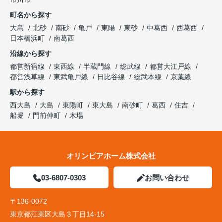
町名から探す
大島
北砂
南砂
亀戸
東陽
東砂
中葛西
西葛西
日本橋浜町
南葛西
沿線から探す
都営新宿線
東西線
半蔵門線
総武線
都営大江戸線
都営浅草線
東武亀戸線
日比谷線
総武本線
京葉線
駅から探す
西大島
大島
東陽町
東大島
南砂町
葛西
住吉
船堀
門前仲町
木場
オリンピアホーム株式会社
03-6807-0303
お問い合わせ
〒136-0072
東京都江東区大島３丁目14-15