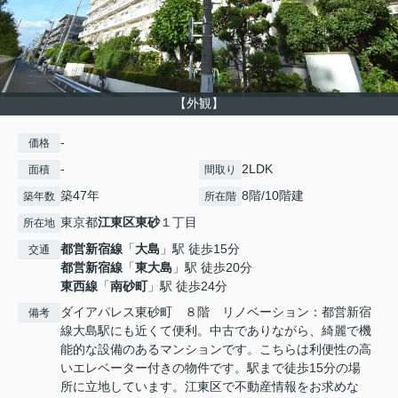
【外観】
-
価格
-
2LDK
面積
間取り
築47年
8階/10階建
築年数
所在階
東京都
江東区
東砂
１丁目
所在地
都営新宿線
「
大島
」駅 徒歩15分
交通
都営新宿線
「
東大島
」駅 徒歩20分
東西線
「
南砂町
」駅 徒歩24分
ダイアパレス東砂町 ８階 リノベーション：都営新宿
備考
線大島駅にも近くて便利。中古でありながら、綺麗で機
能的な設備のあるマンションです。こちらは利便性の高
いエレベーター付きの物件です。駅まで徒歩15分の場
所に立地しています。江東区で不動産情報をお求めな