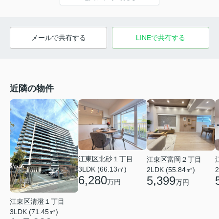
メールで共有する
LINEで共有する
近隣の物件
江東区北砂１丁目
江東区富岡２丁目
3LDK (66.13㎡)
2LDK (55.84㎡)
2
6,280
5,399
万円
万円
江東区清澄１丁目
3LDK (71.45㎡)