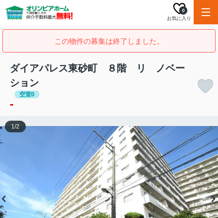
0
お気に入り
この物件の募集は終了しました。
ダイアパレス東砂町 ８階 リ ノベー
ション
空室0
-
1
/
2