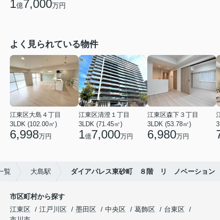
1
7,000
億
万円
よく見られている物件
江東区大島４丁目
江東区清澄１丁目
江東区森下３丁目
3LDK (102.00㎡)
3LDK (71.45㎡)
3LDK (53.78㎡)
3
6,998
1
7,000
6,980
万円
億
万円
万円
一覧
大島駅
ダイアパレス東砂町 ８階 リ ノベーション
市区町村から探す
江東区
江戸川区
墨田区
中央区
葛飾区
台東区
市川市