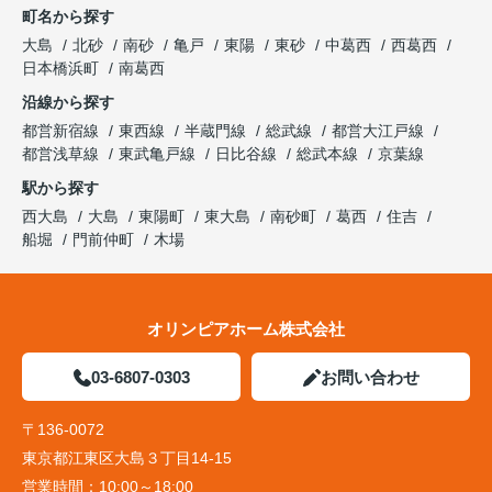
町名から探す
大島
北砂
南砂
亀戸
東陽
東砂
中葛西
西葛西
日本橋浜町
南葛西
沿線から探す
都営新宿線
東西線
半蔵門線
総武線
都営大江戸線
都営浅草線
東武亀戸線
日比谷線
総武本線
京葉線
駅から探す
西大島
大島
東陽町
東大島
南砂町
葛西
住吉
船堀
門前仲町
木場
オリンピアホーム株式会社
03-6807-0303
お問い合わせ
〒136-0072
東京都江東区大島３丁目14-15
営業時間：
10:00～18:00