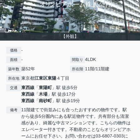
【外観】
-
価格
-
4LDK
面積
間取り
築52年
11階/11階建
築年数
所在階
東京都
江東区
東陽
４丁目
所在地
東西線
「
東陽町
」駅 徒歩5分
交通
東西線
「
木場
」駅 徒歩17分
東西線
「
南砂町
」駅 徒歩19分
11階建てで街並みにも合ったおすすめの物件です。駅
備考
から徒歩5分圏内にある駅近物件です。共有部分も清潔
感があり、綺麗な中古マンションです。こちらの物件は
エレベーター付きです。不動産のことならオリンピアホ
ームにお任せ下さい。お問い合わせは03-6807-0303に