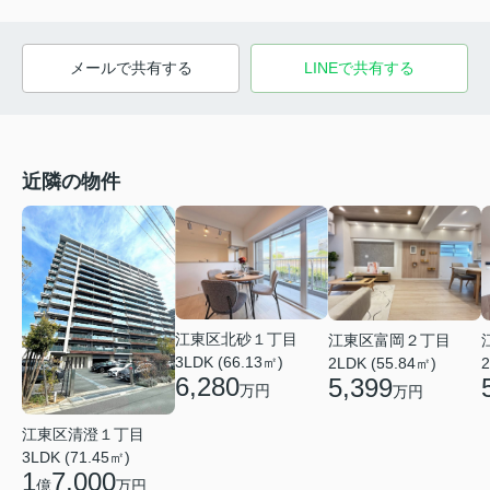
メールで共有する
LINEで共有する
近隣の物件
江東区北砂１丁目
江東区富岡２丁目
3LDK (66.13㎡)
2LDK (55.84㎡)
2
6,280
5,399
万円
万円
江東区清澄１丁目
3LDK (71.45㎡)
1
7,000
億
万円