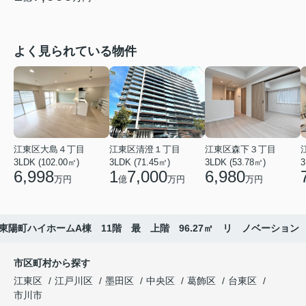
よく見られている物件
江東区大島４丁目
江東区清澄１丁目
江東区森下３丁目
3LDK (102.00㎡)
3LDK (71.45㎡)
3LDK (53.78㎡)
3
6,998
1
7,000
6,980
万円
億
万円
万円
東陽町ハイホームA棟 11階 最 上階 96.27㎡ リ ノベーション
市区町村から探す
江東区
江戸川区
墨田区
中央区
葛飾区
台東区
市川市