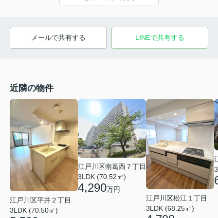
メールで共有する
LINEで共有する
近隣の物件
江戸川区南葛西７丁目
3
3LDK (70.52㎡)
4,290
万円
江戸川区松江１丁目
江戸川区平井２丁目
3LDK (68.25㎡)
3LDK (70.50㎡)