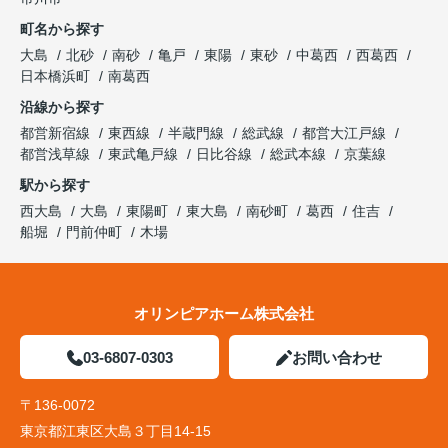
町名から探す
大島
北砂
南砂
亀戸
東陽
東砂
中葛西
西葛西
日本橋浜町
南葛西
沿線から探す
都営新宿線
東西線
半蔵門線
総武線
都営大江戸線
都営浅草線
東武亀戸線
日比谷線
総武本線
京葉線
駅から探す
西大島
大島
東陽町
東大島
南砂町
葛西
住吉
船堀
門前仲町
木場
オリンピアホーム株式会社
03-6807-0303
お問い合わせ
〒136-0072
東京都江東区大島３丁目14-15