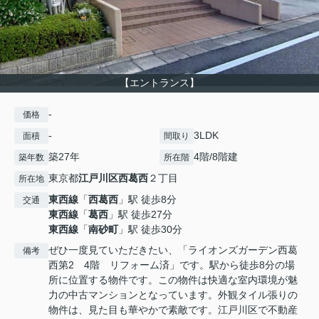
【エントランス】
-
価格
-
3LDK
面積
間取り
築27年
4階/8階建
築年数
所在階
東京都
江戸川区
西葛西
２丁目
所在地
東西線
「
西葛西
」駅 徒歩8分
交通
東西線
「
葛西
」駅 徒歩27分
東西線
「
南砂町
」駅 徒歩30分
ぜひ一度見ていただきたい、「ライオンズガーデン西葛
備考
西第2 4階 リフォーム済」です。駅から徒歩8分の場
所に位置する物件です。この物件は快適な室内環境が魅
力の中古マンションとなっています。外観タイル張りの
物件は、見た目も華やかで素敵です。江戸川区で不動産