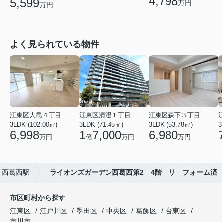
4,798
5,599
万円
万円
よく見られている物件
江東区大島４丁目
江東区清澄１丁目
江東区森下３丁目
3LDK (102.00㎡)
3LDK (71.45㎡)
3LDK (53.78㎡)
3
6,998
1
7,000
6,980
万円
億
万円
万円
西葛西駅
ライオンズガーデン西葛西第2 4階 リ フォーム済
市区町村から探す
江東区
江戸川区
墨田区
中央区
葛飾区
台東区
市川市