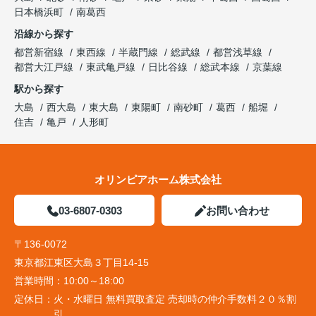
日本橋浜町
南葛西
沿線から探す
都営新宿線
東西線
半蔵門線
総武線
都営浅草線
都営大江戸線
東武亀戸線
日比谷線
総武本線
京葉線
駅から探す
大島
西大島
東大島
東陽町
南砂町
葛西
船堀
住吉
亀戸
人形町
オリンピアホーム株式会社
03-6807-0303
お問い合わせ
〒136-0072
東京都江東区大島３丁目14-15
営業時間：
10:00～18:00
定休日：
火・水曜日 無料買取査定 売却時の仲介手数料２０％割
引