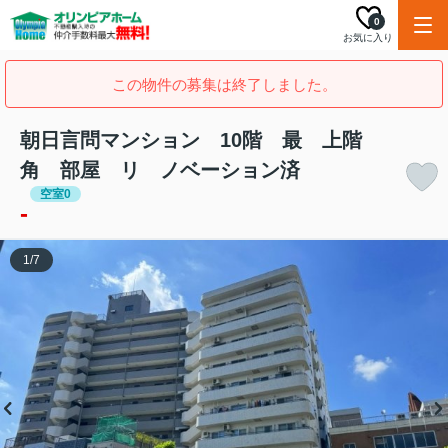
0
お気に入り
この物件の募集は終了しました。
朝日言問マンション 10階 最 上階
角 部屋 リ ノベーション済
空室0
-
1
/
7