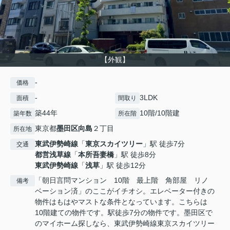
【外観】
-
価格
-
3LDK
面積
間取り
築44年
10階/10階建
築年数
所在階
東京都
墨田区
向島
２丁目
所在地
東武伊勢崎線
「
東京スカイツリー
」駅 徒歩7分
交通
都営浅草線
「
本所吾妻橋
」駅 徒歩8分
東武伊勢崎線
「
浅草
」駅 徒歩12分
「朝日言問マンション 10階 最上階 角部屋 リノ
備考
ベーション済」のここがイチオシ。エレベーター付きの
物件はもはやマストな条件となっています。こちらは
10階建ての物件です。駅徒歩7分の物件です。墨田区で
のマイホーム探しなら、東武伊勢崎線東京スカイツリー