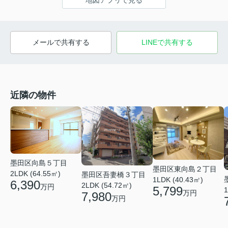
地図アプリで見る
メールで共有する
LINEで共有する
近隣の物件
墨田区向島５丁目
墨田区東向島２丁目
2LDK (64.55㎡)
墨田区吾妻橋３丁目
1LDK (40.43㎡)
6,390
2LDK (54.72㎡)
万円
5,799
1
万円
7,980
万円