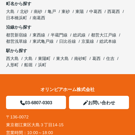
町名から探す
大島
北砂
南砂
亀戸
東砂
東陽
中葛西
西葛西
日本橋浜町
南葛西
沿線から探す
都営新宿線
東西線
半蔵門線
総武線
都営大江戸線
都営浅草線
東武亀戸線
日比谷線
京葉線
総武本線
駅から探す
西大島
大島
東陽町
東大島
南砂町
葛西
住吉
人形町
船堀
浜町
オリンピアホーム株式会社
03-6807-0303
お問い合わせ
〒136-0072
東京都江東区大島３丁目14-15
営業時間：
10:00～18:00