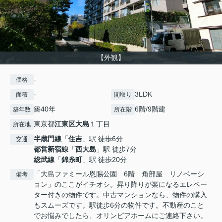
【外観】
-
価格
-
3LDK
面積
間取り
築40年
6階/9階建
築年数
所在階
東京都
江東区
大島
１丁目
所在地
半蔵門線
「
住吉
」駅 徒歩6分
交通
都営新宿線
「
西大島
」駅 徒歩7分
総武線
「
錦糸町
」駅 徒歩20分
「大島ファミール恩賜公園 6階 角部屋 リノベーシ
備考
ョン」のここがイチオシ。昇り降りが楽になるエレベー
ター付きの物件です。中古マンションなら、物件の購入
もスムーズです。駅徒歩6分の物件です。不動産のこと
でお悩みでしたら、オリンピアホームにご連絡下さい。