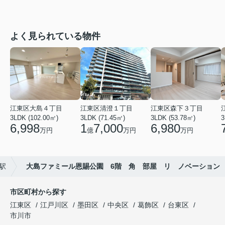
よく見られている物件
江東区大島４丁目
江東区清澄１丁目
江東区森下３丁目
3LDK (102.00㎡)
3LDK (71.45㎡)
3LDK (53.78㎡)
3
6,998
1
7,000
6,980
万円
億
万円
万円
駅
大島ファミール恩賜公園 6階 角 部屋 リ ノベーション
市区町村から探す
江東区
江戸川区
墨田区
中央区
葛飾区
台東区
市川市