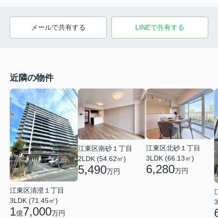
メールで共有する
LINEで共有する
近隣の物件
江東区北砂１丁目
江東区南砂１丁目
3LDK (66.13㎡)
2LDK (54.62㎡)
6,280
5,490
万円
万円
江東区清澄１丁目
3LDK (71.45㎡)
3
1
7,000
億
万円