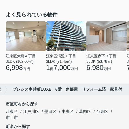
よく見られている物件
江東区大島４丁目
江東区清澄１丁目
江東区森下３丁目
3LDK (102.00㎡)
3LDK (71.45㎡)
3LDK (53.78㎡)
3
6,998
1
7,000
6,980
万円
億
万円
万円
駅
プレシス南砂町LUXE 6階 角部屋 リフォーム済 家具付
市区町村から探す
江東区
江戸川区
墨田区
中央区
葛飾区
台東区
市川市
町名から探す