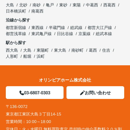
大島
北砂
南砂
亀戸
東砂
東陽
中葛西
西葛西
日本橋浜町
南葛西
沿線から探す
都営新宿線
東西線
半蔵門線
総武線
都営大江戸線
都営浅草線
東武亀戸線
日比谷線
京葉線
総武本線
駅から探す
西大島
大島
東陽町
東大島
南砂町
葛西
住吉
人形町
船堀
浜町
オリンピアホーム株式会社
03-6807-0303
お問い合わせ
〒136-0072
東京都江東区大島３丁目14-15
営業時間：
10:00～18:00
定休日：
火・水曜日 無料買取査定 売却時の仲介手数料２０％割