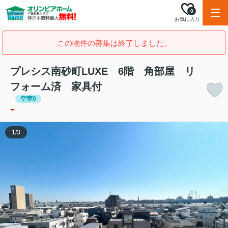
0
お気に入り
この物件の募集は終了しました。
プレシス南砂町LUXE 6階 角部屋 リ
フォーム済 家具付
空室0
-
1
/
3