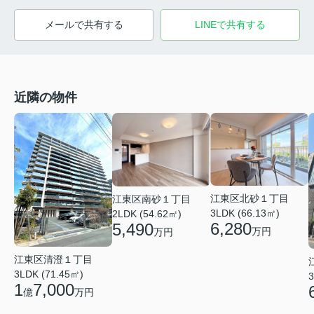
メールで共有する
LINEで共有する
近隣の物件
江東区北砂１丁目
江東区南砂１丁目
3LDK (66.13㎡)
2LDK (54.62㎡)
6,280
5,490
万円
万円
江東区清澄１丁目
3LDK (71.45㎡)
3
1
7,000
億
万円