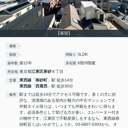
【展望】
-
価格
-
3LDK
面積
間取り
築12年
6階/9階建
築年数
所在階
東京都
江東区
東砂
８丁目
所在地
東西線
「
南砂町
」駅 徒歩14分
交通
東西線
「
西葛西
」駅 徒歩30分
駅までは徒歩14分でアクセス可能です。多くの方に好
備考
評な、清潔感のある室内が魅力の中古マンションです。
外観タイル張りは、いつまでも外観をきれいに保ちま
す。必須条件として挙げる方が多い、エレベーター付き
の物件です。江東区で不動産探しをするなら、東西線南
砂町近くはいかがでしょうか。03-6807-0303から、オ