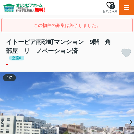
0
お気に入り
この物件の募集は終了しました。
イトーピア南砂町マンション 9階 角
部屋 リ ノベーション済
空室0
-
1
/
7