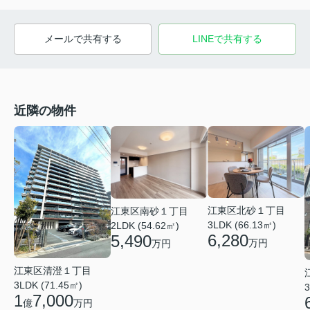
メールで共有する
LINEで共有する
近隣の物件
江東区北砂１丁目
江東区南砂１丁目
3LDK (66.13㎡)
2LDK (54.62㎡)
6,280
5,490
万円
万円
江東区清澄１丁目
3LDK (71.45㎡)
3
1
7,000
億
万円