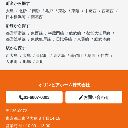
町名から探す
大島
北砂
南砂
亀戸
東砂
東陽
中葛西
西葛西
日本橋浜町
南葛西
沿線から探す
都営新宿線
東西線
半蔵門線
総武線
都営大江戸線
都営浅草線
東武亀戸線
日比谷線
京葉線
総武本線
駅から探す
西大島
大島
東陽町
東大島
南砂町
葛西
住吉
人形町
船堀
浜町
オリンピアホーム株式会社
03-6807-0303
お問い合わせ
〒136-0072
東京都江東区大島３丁目14-15
営業時間：
10:00～18:00