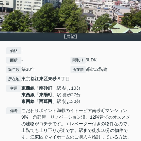
【展望】
-
価格
-
3LDK
面積
間取り
築38年
9階/12階建
築年数
所在階
東京都
江東区
東砂
８丁目
所在地
東西線
「
南砂町
」駅 徒歩10分
交通
東西線
「
東陽町
」駅 徒歩27分
東西線
「
西葛西
」駅 徒歩30分
こだわりポイント満載のイトーピア南砂町マンション
備考
9階 角部屋 リノベーション済。12階建てのオススメ
の建物がコチラです。エレベーター付きの物件なので、
上階でも上り下りが楽です。駅まで徒歩10分の物件で
す。江東区でマイホームのご購入を検討している方は、