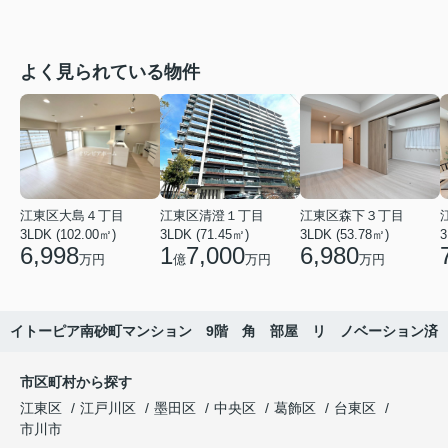
よく見られている物件
江東区大島４丁目
江東区清澄１丁目
江東区森下３丁目
3LDK (102.00㎡)
3LDK (71.45㎡)
3LDK (53.78㎡)
3
6,998
1
7,000
6,980
万円
億
万円
万円
イトーピア南砂町マンション 9階 角 部屋 リ ノベーション済
市区町村から探す
江東区
江戸川区
墨田区
中央区
葛飾区
台東区
市川市