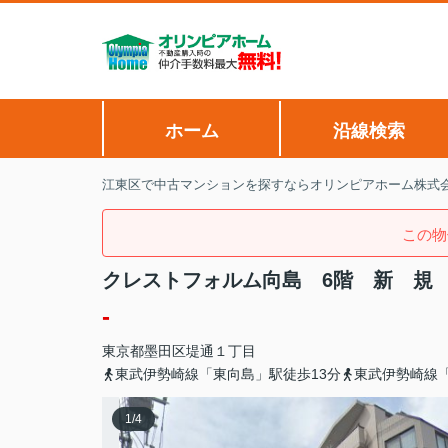
ホーム
沿線検索
江東区で中古マンションを探すならオリンピアホーム株式
この物
クレストフォルム向島 6階 新 規
-
東京都
墨田区
堤通
１丁目
東武伊勢崎線「東向島」駅徒歩13分
東武伊勢崎線「
1
/
4