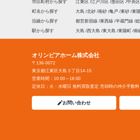
市区町村から探す
江東区
江戸川区
墨田区
中央区
町名から探す
大島
北砂
南砂
亀戸
東砂
東
沿線から探す
都営新宿線
東西線
半蔵門線
駅から探す
大島
西大島
東大島
東陽町
南
オリンピアホーム株式会社
〒136-0072
東京都江東区大島３丁目14-15
営業時間：
10:00～18:00
定休日：
火・水曜日 無料買取査定 売却時の仲介手数
お問い合わせ