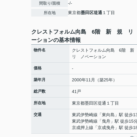
-/-
間取り/面積
東京都
墨田区
堤通
１丁目
所在地
クレストフォルム向島 6階 新 規 リ
ーションの基本情報
物件名
クレストフォルム向島 6階 
リ ノベーション
価格
-
築年月
2000年11月（築25年）
総戸数
41戸
所在地
東京都
墨田区
堤通
１丁目
交通
東武伊勢崎線
「
東向島
」駅 徒歩1
東武伊勢崎線
「
曳舟
」駅 徒歩15
京成押上線
「
京成曳舟
」駅 徒歩1