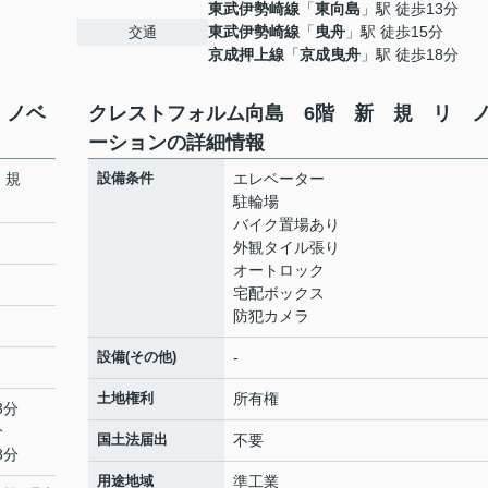
東武伊勢崎線
「
東向島
」駅 徒歩13分
東武伊勢崎線
「
曳舟
」駅 徒歩15分
交通
京成押上線
「
京成曳舟
」駅 徒歩18分
 ノベ
クレストフォルム向島 6階 新 規 リ 
ーションの詳細情報
新 規
設備条件
エレベーター
駐輪場
バイク置場あり
外観タイル張り
オートロック
宅配ボックス
防犯カメラ
設備(その他)
-
土地権利
所有権
3分
分
国土法届出
不要
8分
用途地域
準工業