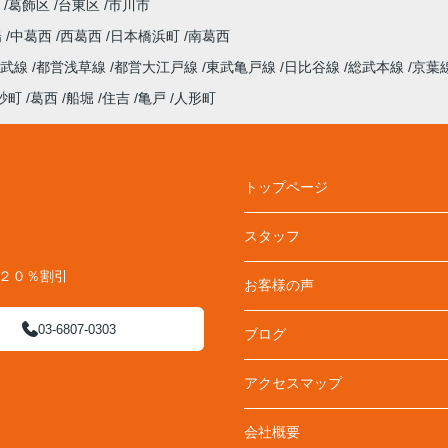
葛飾区
台東区
市川市
陽
中葛西
西葛西
日本橋浜町
南葛西
総武線
都営浅草線
都営大江戸線
東武亀戸線
日比谷線
総武本線
京葉
砂町
葛西
船堀
住吉
亀戸
人形町
トップページ
スタッフ
料２０％割引
お客様の声
03-6807-0303
ブログ
アクセスマップ
会社概要