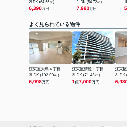
2LDK (64.55㎡)
2LDK (54.72㎡)
1
6,390
7,980
5
万円
万円
よく見られている物件
江東区大島４丁目
江東区清澄１丁目
江東区
3LDK (102.00㎡)
3LDK (71.45㎡)
3LDK 
6,998
1
7,000
6,98
万円
億
万円