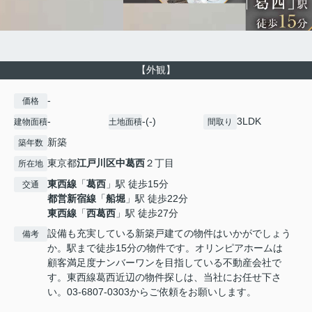
【外観】
-
価格
-
-(-)
3LDK
建物面積
土地面積
間取り
新築
築年数
東京都
江戸川区
中葛西
２丁目
所在地
東西線
「
葛西
」駅 徒歩15分
交通
都営新宿線
「
船堀
」駅 徒歩22分
東西線
「
西葛西
」駅 徒歩27分
設備も充実している新築戸建ての物件はいかがでしょう
備考
か。駅まで徒歩15分の物件です。オリンピアホームは
顧客満足度ナンバーワンを目指している不動産会社で
す。東西線葛西近辺の物件探しは、当社にお任せ下さ
い。03-6807-0303からご依頼をお願いします。