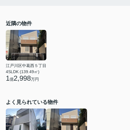
近隣の物件
江戸川区中葛西５丁目
4SLDK (139.49㎡)
1
2,998
億
万円
よく見られている物件