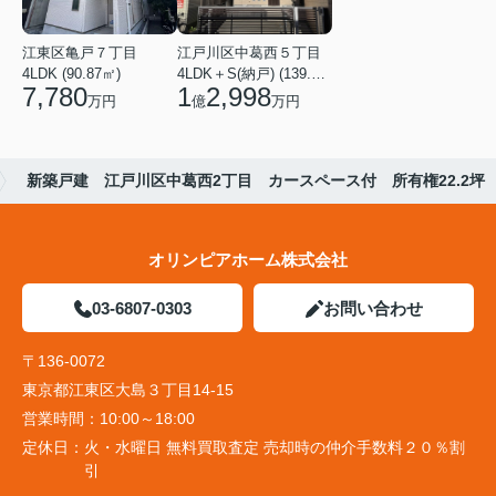
江東区亀戸７丁目
江戸川区中葛西５丁目
4LDK (90.87㎡)
4LDK＋S(納戸) (139.49㎡)
7,780
1
2,998
万円
億
万円
新築戸建 江戸川区中葛西2丁目 カースペース付 所有権22.2坪
オリンピアホーム株式会社
03-6807-0303
お問い合わせ
〒136-0072
東京都江東区大島３丁目14-15
営業時間：
10:00～18:00
定休日：
火・水曜日 無料買取査定 売却時の仲介手数料２０％割
引