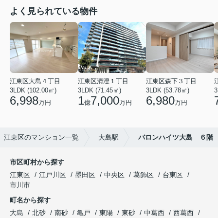
よく見られている物件
江東区大島４丁目
江東区清澄１丁目
江東区森下３丁目
3LDK (102.00㎡)
3LDK (71.45㎡)
3LDK (53.78㎡)
3
6,998
1
7,000
6,980
万円
億
万円
万円
江東区のマンション一覧
大島駅
バロンハイツ大島 ６階
市区町村から探す
江東区
江戸川区
墨田区
中央区
葛飾区
台東区
市川市
町名から探す
大島
北砂
南砂
亀戸
東陽
東砂
中葛西
西葛西