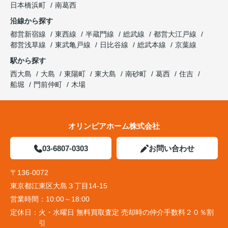
日本橋浜町
南葛西
沿線から探す
都営新宿線
東西線
半蔵門線
総武線
都営大江戸線
都営浅草線
東武亀戸線
日比谷線
総武本線
京葉線
駅から探す
西大島
大島
東陽町
東大島
南砂町
葛西
住吉
船堀
門前仲町
木場
オリンピアホーム株式会社
03-6807-0303
お問い合わせ
〒136-0072
東京都江東区大島３丁目14-15
営業時間：
10:00～18:00
定休日：
火・水曜日 無料買取査定 売却時の仲介手数料２０％割
引