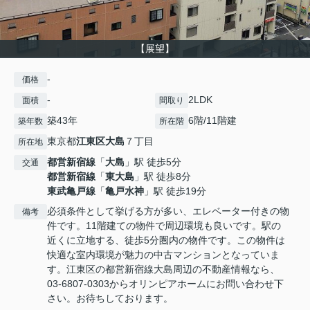
【展望】
-
価格
-
2LDK
面積
間取り
築43年
6階/11階建
築年数
所在階
東京都
江東区
大島
７丁目
所在地
都営新宿線
「
大島
」駅 徒歩5分
交通
都営新宿線
「
東大島
」駅 徒歩8分
東武亀戸線
「
亀戸水神
」駅 徒歩19分
必須条件として挙げる方が多い、エレベーター付きの物
備考
件です。11階建ての物件で周辺環境も良いです。駅の
近くに立地する、徒歩5分圏内の物件です。この物件は
快適な室内環境が魅力の中古マンションとなっていま
す。江東区の都営新宿線大島周辺の不動産情報なら、
03-6807-0303からオリンピアホームにお問い合わせ下
さい。お待ちしております。