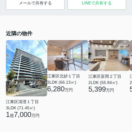
メールで共有する
LINEで共有する
近隣の物件
江東区北砂１丁目
江東区富岡２丁目
3LDK (66.13㎡)
2LDK (55.84㎡)
2
6,280
5,399
万円
万円
江東区清澄１丁目
3LDK (71.45㎡)
1
7,000
億
万円