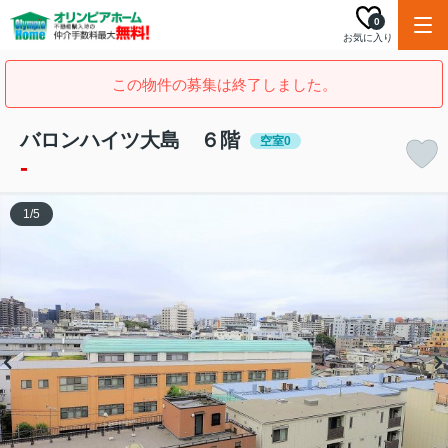
0
お気に入り
この物件の募集は終了しました。
バロンハイツ大島 ６階
空室0
-
1
/
5