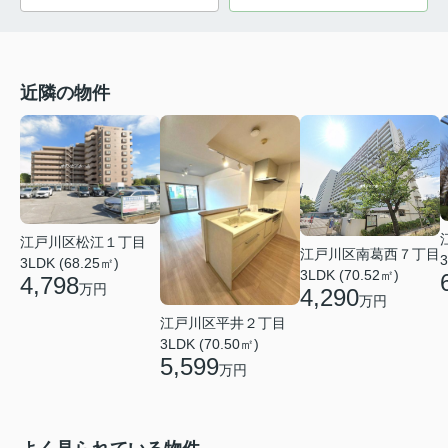
近隣の物件
江戸川区松江１丁目
江戸川区南葛西７丁目
3
3LDK (68.25㎡)
3LDK (70.52㎡)
4,798
万円
4,290
万円
江戸川区平井２丁目
3LDK (70.50㎡)
5,599
万円