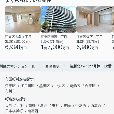
よく見られている物件
江東区大島４丁目
江東区清澄１丁目
江東区森下３丁目
3LDK (102.00㎡)
3LDK (71.45㎡)
3LDK (53.78㎡)
3
6,998
1
7,000
6,980
万円
億
万円
万円
川区のマンション一覧
西葛西駅
清新北ハイツ7号棟 12階
市区町村から探す
江東区
江戸川区
墨田区
中央区
葛飾区
台東区
市川市
町名から探す
大島
北砂
南砂
亀戸
東砂
東陽
中葛西
西葛西
日本橋浜町
南葛西