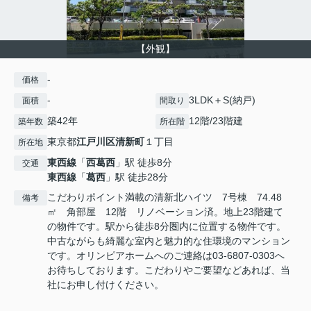
【外観】
-
価格
-
3LDK＋S(納戸)
面積
間取り
築42年
12階/23階建
築年数
所在階
東京都
江戸川区
清新町
１丁目
所在地
東西線
「
西葛西
」駅 徒歩8分
交通
東西線
「
葛西
」駅 徒歩28分
こだわりポイント満載の清新北ハイツ 7号棟 74.48
備考
㎡ 角部屋 12階 リノベーション済。地上23階建て
の物件です。駅から徒歩8分圏内に位置する物件です。
中古ながらも綺麗な室内と魅力的な住環境のマンション
です。オリンピアホームへのご連絡は03-6807-0303へ
お待ちしております。こだわりやご要望などあれば、当
社にお申し付けください。