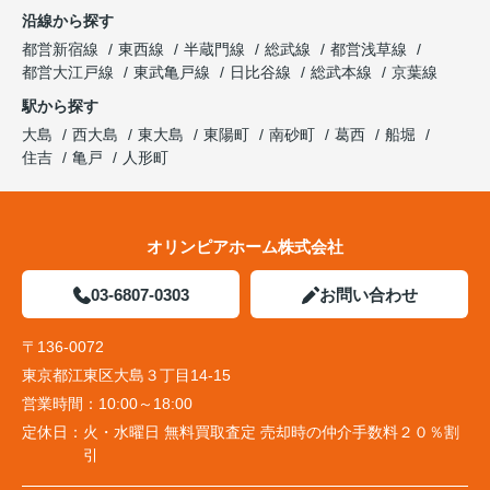
沿線から探す
都営新宿線
東西線
半蔵門線
総武線
都営浅草線
都営大江戸線
東武亀戸線
日比谷線
総武本線
京葉線
駅から探す
大島
西大島
東大島
東陽町
南砂町
葛西
船堀
住吉
亀戸
人形町
オリンピアホーム株式会社
03-6807-0303
お問い合わせ
〒136-0072
東京都江東区大島３丁目14-15
営業時間：
10:00～18:00
定休日：
火・水曜日 無料買取査定 売却時の仲介手数料２０％割
引