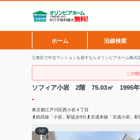
ホーム
沿線検索
江東区で中古マンションを探すならオリンピアホーム株式
この物
ソフィア小岩 2階 75.03㎡ 19
-
東京都
江戸川区
西小岩
４丁目
総武線「小岩」駅徒歩9分
京成本線「京成小岩」駅
1
/
2