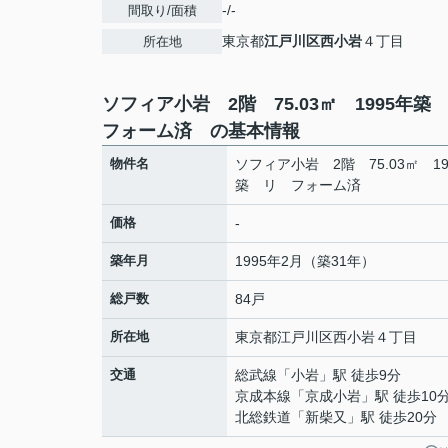
-/-
間取り/面積
東京都
江戸川区
西小岩
４丁目
所在地
ソフィア小岩 2階 75.03㎡ 1995年
フォーム済 の基本情報
物件名
ソフィア小岩 2階 75.03㎡ 19
築 リ フォーム済
価格
-
築年月
1995年2月（築31年）
総戸数
84戸
所在地
東京都
江戸川区
西小岩
４丁目
交通
総武線
「
小岩
」駅 徒歩9分
京成本線
「
京成小岩
」駅 徒歩10
北総鉄道
「
新柴又
」駅 徒歩20分