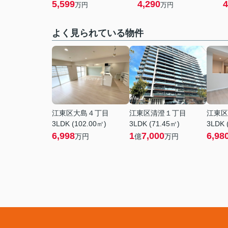
5,599
4,290
4
万円
万円
よく見られている物件
江東区大島４丁目
江東区清澄１丁目
江東区
3LDK (102.00㎡)
3LDK (71.45㎡)
3LDK 
6,998
1
7,000
6,98
万円
億
万円