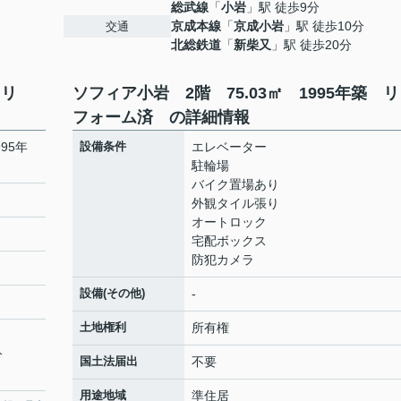
総武線
「
小岩
」駅 徒歩9分
京成本線
「
京成小岩
」駅 徒歩10分
交通
北総鉄道
「
新柴又
」駅 徒歩20分
築 リ
ソフィア小岩 2階 75.03㎡ 1995年築
フォーム済 の詳細情報
95年
設備条件
エレベーター
駐輪場
バイク置場あり
外観タイル張り
オートロック
宅配ボックス
防犯カメラ
設備(その他)
-
土地権利
所有権
分
国土法届出
不要
用途地域
準住居