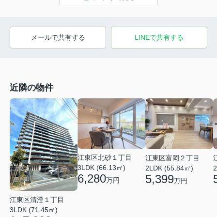
メールで共有する
LINEで共有する
近隣の物件
江東区北砂１丁目
江東区富岡２丁目
3LDK (66.13㎡)
2LDK (55.84㎡)
2
6,280
5,399
万円
万円
江東区清澄１丁目
3LDK (71.45㎡)