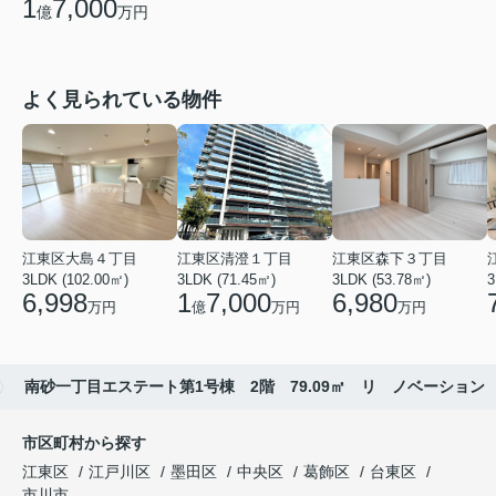
1
7,000
億
万円
よく見られている物件
江東区大島４丁目
江東区清澄１丁目
江東区森下３丁目
3LDK (102.00㎡)
3LDK (71.45㎡)
3LDK (53.78㎡)
3
6,998
1
7,000
6,980
万円
億
万円
万円
南砂一丁目エステート第1号棟 2階 79.09㎡ リ ノベーション
市区町村から探す
江東区
江戸川区
墨田区
中央区
葛飾区
台東区
市川市