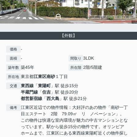
【外観】
-
価格
-
3LDK
面積
間取り
築45年
2階/5階建
築年数
所在階
東京都
江東区
南砂
１丁目
所在地
東西線
「
東陽町
」駅 徒歩15分
交通
半蔵門線
「
住吉
」駅 徒歩20分
都営新宿線
「
西大島
」駅 徒歩21分
江東区近辺での物件情報：大好評のあの物件「南砂一丁
備考
目エステート 2階 79.09㎡ リ ノベーション」。
この物件は快適な室内環境が魅力の中古マンションとな
っています。駅から徒歩15分の物件です。オリンピア
ホームまで、江東区にある東西線東陽町近くの物件探し